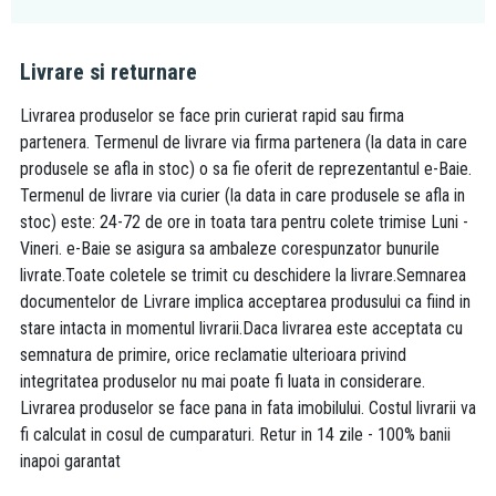
Livrare si returnare
Livrarea produselor se face prin curierat rapid sau firma
partenera. Termenul de livrare via firma partenera (la data in care
produsele se afla in stoc) o sa fie oferit de reprezentantul e-Baie.
Termenul de livrare via curier (la data in care produsele se afla in
stoc) este: 24-72 de ore in toata tara pentru colete trimise Luni -
Vineri. e-Baie se asigura sa ambaleze corespunzator bunurile
livrate.Toate coletele se trimit cu deschidere la livrare.Semnarea
documentelor de Livrare implica acceptarea produsului ca fiind in
stare intacta in momentul livrarii.Daca livrarea este acceptata cu
semnatura de primire, orice reclamatie ulterioara privind
integritatea produselor nu mai poate fi luata in considerare.
Livrarea produselor se face pana in fata imobilului. Costul livrarii va
fi calculat in cosul de cumparaturi. Retur in 14 zile - 100% banii
inapoi garantat