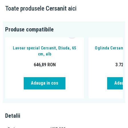
Toate produsele
Cersanit
aici
Produse compatibile
Lavoar special Cersanit, Etiuda, 65
Oglinda Cersanit, 
cm, alb
60
646,89
RON
3.722
Adauga in cos
Adauga
Detalii