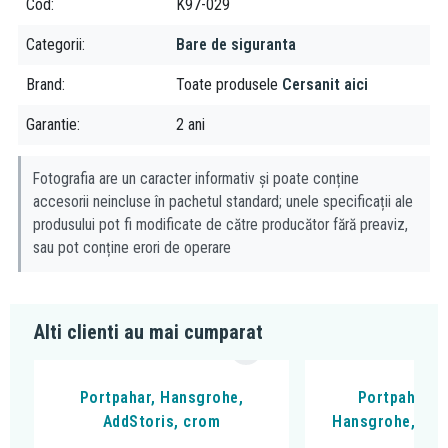
Cod
K97-029
Categorii
Bare de siguranta
Brand
Toate produsele
Cersanit aici
Garantie
2 ani
Fotografia are un caracter informativ și poate conține
accesorii neincluse în pachetul standard; unele specificații ale
produsului pot fi modificate de către producător fără preaviz,
sau pot conține erori de operare
Alti clienti au mai cumparat
Portpahar, Hansgrohe,
Portpahar di
AddStoris, crom
Hansgrohe, Logi