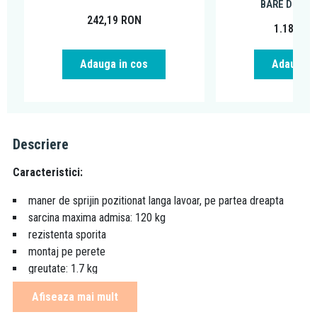
BARE DE SI
242,19
RON
1.181,69
Adauga in cos
Adauga i
Descriere
Caracteristici:
maner de sprijin pozitionat langa lavoar, pe partea dreapta
sarcina maxima admisa: 120 kg
rezistenta sporita
montaj pe perete
greutate: 1.7 kg
Afiseaza mai mult