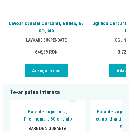
Lavoar special Cersanit, Etiuda, 65
Oglinda Cersanit, E
cm, alb
60
LAVOARE SUSPENDATE
OGLINZI 
646,89
RON
3.722,
Adauga in cos
Adauga 
Te-ar putea interesa
Bara de siguranta,
Bara de sigurant
Thermomat, 60 cm, alb
cu porthartie, T
cm, a
BARE DE SIGURANTA