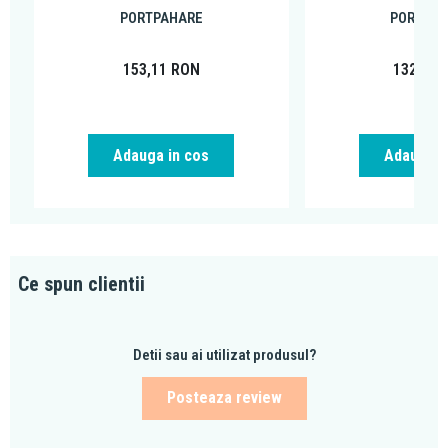
PORTPAHARE
PORTPA
153,11
RON
132,43
Adauga in cos
Adauga i
Ce spun clientii
Detii sau ai utilizat produsul?
Posteaza review