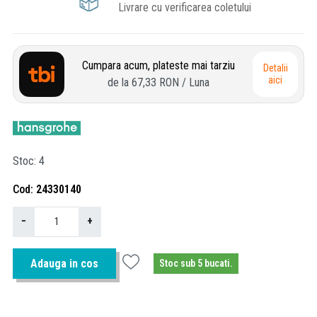
Livrare cu verificarea coletului
Cumpara acum, plateste mai tarziu
Detalii
aici
de la
67,33 RON
/ Luna
Stoc
4
Cod
24330140
−
+
Adauga in cos
Stoc sub 5 bucati.