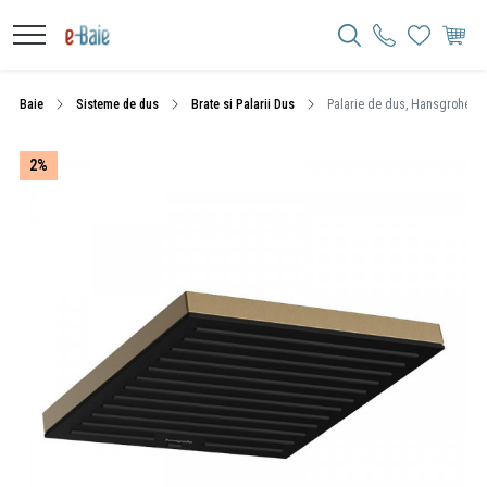
Baie
Sisteme de dus
Brate si Palarii Dus
Palarie de dus, Hansgrohe, Puls
2%