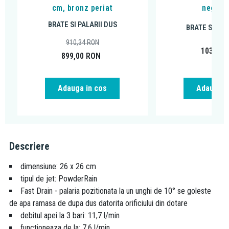
cm, bronz periat
negru 
BRATE SI PALARII DUS
BRATE SI PAL
910,34
RON
103,49
899,00
RON
Adauga in cos
Adauga i
Descriere
dimensiune: 26 x 26 cm
tipul de jet: PowderRain
Fast Drain - palaria pozitionata la un unghi de 10° se goleste
de apa ramasa de dupa dus datorita orificiului din dotare
debitul apei la 3 bari: 11,7 l/min
functioneaza de la: 7,6 l/min