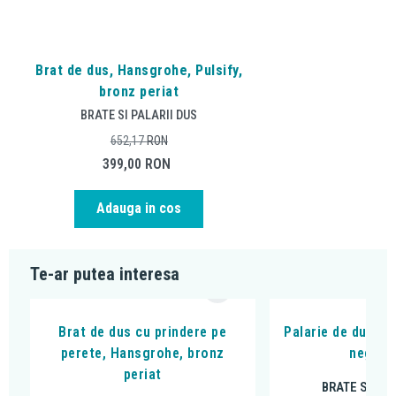
Brat de dus, Hansgrohe, Pulsify,
bronz periat
BRATE SI PALARII DUS
652,17
RON
399,00
RON
Adauga in cos
Te-ar putea interesa
Brat de dus cu prindere pe
Palarie de dus, F
perete, Hansgrohe, bronz
negru 
periat
BRATE SI PAL