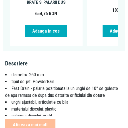
BRATE SI PALARII DUS
103,49
654,76
RON
Adauga in cos
Adauga i
Descriere
diametru: 260 mm
tipul de jet: PowderRain
Fast Drain - palaria pozitionata la un unghi de 10° se goleste
de apa ramasa de dupa dus datorita orificiului din dotare
unghi ajustabil, articulatie cu bila
materialul discului: plastic
culoarea discului: grafit
debitul apei la 3 bari: 12,3 l/min
Afiseaza mai mult