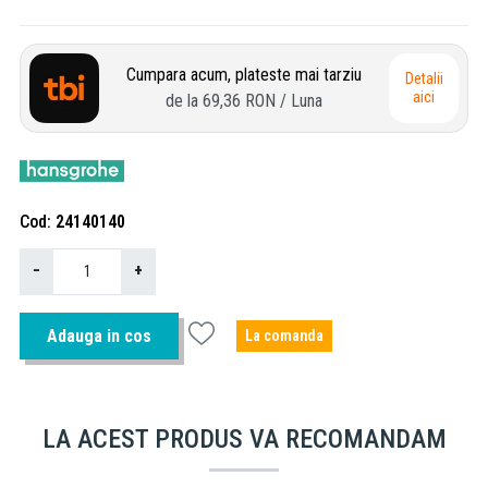
Cumpara acum, plateste mai tarziu
Detalii
aici
de la
69,36 RON
/ Luna
Cod
24140140
−
+
Adauga in cos
La comanda
LA ACEST PRODUS VA RECOMANDAM