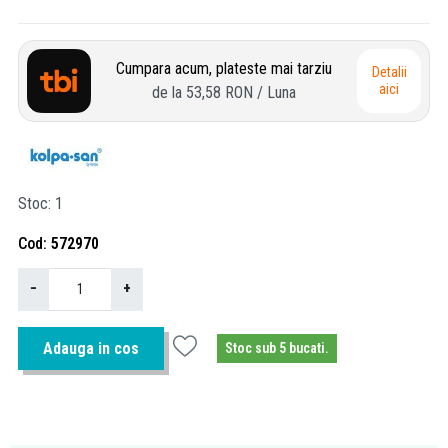
Cumpara acum, plateste mai tarziu
Detalii
aici
de la
53,58 RON
/ Luna
Stoc
1
Cod
572970
−
+
Adauga in cos
Stoc sub 5 bucati.