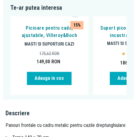
Te-ar putea interesa
15%
Picioare pentru cada,
Suport picoare p
ajustabile, Villeroy&Boch
incastrate 
MASTI SI SUPO
MASTI SI SUPORTURI CAZI
175,62
RON
149,00
RON
186,29
Adauga in cos
Adauga i
Descriere
Panouri frontale cu cadru metalic pentru cazile dreptunghiulare: