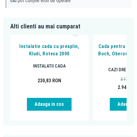
sau pot conține erori de operare
Alti clienti au mai cumparat
Instalatie cada cu preaplin,
Cada pentru inzid
Kludi, Rotexa 2000
Boch, Oberon, 170
alpi
INSTALATII CADA
CAZI DREPTUN
3.171,88
230,83
RON
2.949,00
Adauga in cos
Adauga i