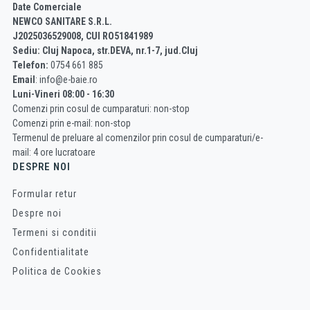
Date Comerciale
NEWCO SANITARE S.R.L.
J2025036529008, CUI RO51841989
Sediu: Cluj Napoca, str.DEVA, nr.1-7, jud.Cluj
Telefon:
0754 661 885
Email
: info@e-baie.ro
Luni-Vineri 08:00 - 16:30
Comenzi prin cosul de cumparaturi: non-stop
Comenzi prin e-mail: non-stop
Termenul de preluare al comenzilor prin cosul de cumparaturi/e-
mail: 4 ore lucratoare
DESPRE NOI
Formular retur
Despre noi
Termeni si conditii
Confidentialitate
Politica de Cookies