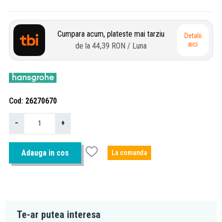
Cumpara acum, plateste mai tarziu
Detalii
aici
de la
44,39 RON
/ Luna
Cod
26270670
−
+
Adauga in cos
La comanda
Te-ar putea interesa