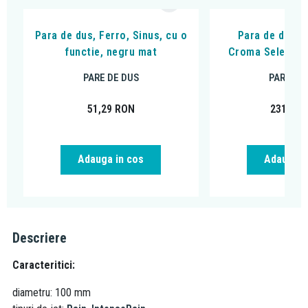
Para de dus, Ferro, Sinus, cu o
Para de dus H
functie, negru mat
Croma Select E 
PARE DE DUS
PARE DE
51,29
RON
231,61
Adauga in cos
Adauga i
Descriere
Caracteritici:
diametru: 100 mm