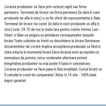
Livrarea produselor se face prin curierat rapid sau firma
partenera. Termenul de livrare via firma partenera (la data in care
produsele se afla in stoc) o sa fie oferit de reprezentantul e-Baie.
Termenul de livrare via curier (la data in care produsele se afla in
stoc) este: 24-72 de ore in toata tara pentru colete trimise Luni -
Vineri. e-Baie se asigura sa ambaleze corespunzator bunurile
livrate.Toate coletele se trimit cu deschidere la livrare.Semnarea
documentelor de Livrare implica acceptarea produsului ca fiind in
stare intacta in momentul livrarii.Daca livrarea este acceptata cu
semnatura de primire, orice reclamatie ulterioara privind
integritatea produselor nu mai poate fi luata in considerare.
Livrarea produselor se face pana in fata imobilului. Costul livrarii va
fi calculat in cosul de cumparaturi. Retur in 14 zile - 100% banii
inapoi garantat