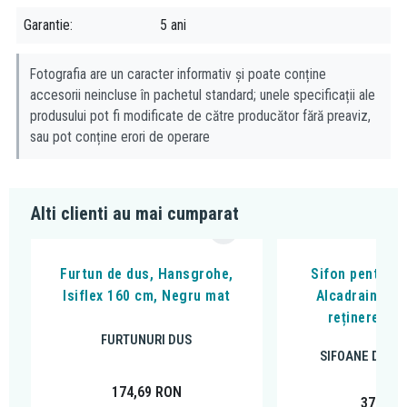
inovatie Hansgrohe, apa ne invaluie mai abundent, sporind
Garantie
5 ani
sentimentul de bunastare. (
video
)
Fotografia are un caracter informativ și poate conține
accesorii neincluse în pachetul standard; unele specificații ale
produsului pot fi modificate de către producător fără preaviz,
sau pot conține erori de operare
Alti clienti au mai cumparat
Furtun de dus, Hansgrohe,
Sifon pentru p
Isiflex 160 cm, Negru mat
Alcadrain, cu
reținere a m
FURTUNURI DUS
SIFOANE DE P
174,69
RON
37,33
R