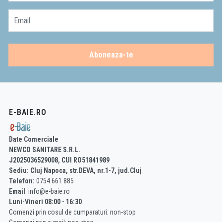
Email
Aboneaza-te
E-BAIE.RO
Date Comerciale
NEWCO SANITARE S.R.L.
J2025036529008, CUI RO51841989
Sediu: Cluj Napoca, str.DEVA, nr.1-7, jud.Cluj
Telefon:
0754 661 885
Email
: info@e-baie.ro
Luni-Vineri 08:00 - 16:30
Comenzi prin cosul de cumparaturi: non-stop