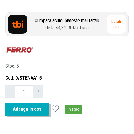
Cumpara acum, plateste mai tarziu
Detalii
aici
de la
44,31 RON
/ Luna
Stoc
5
Cod
D/STENAA1.5
−
+
Adauga in cos
In stoc