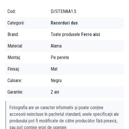
Cod
D/STENAA1.5
Categorii
Racorduri dus
Brand
Toate produsele
Ferro aici
Material
Alama
Montaj
Pe perete
Finisaj
Mat
Culoare
Negru
Garantie
2 ani
Fotografia are un caracter informativ și poate conține
accesorii neincluse în pachetul standard; unele specificații ale
produsului pot fi modificate de către producător fără preaviz,
sau pot conține erori de operare