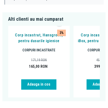
Alti clienti au mai cumparat
3%
Corp incastrat, Hansgrohe,
Corp incastrat
pentru dusurile igienice
iBox, pentru bate
CORPURI INCASTRATE
CORPURI INC
171,19
RON
457,66
165,00
RON
399,00
Adauga in cos
Adauga i