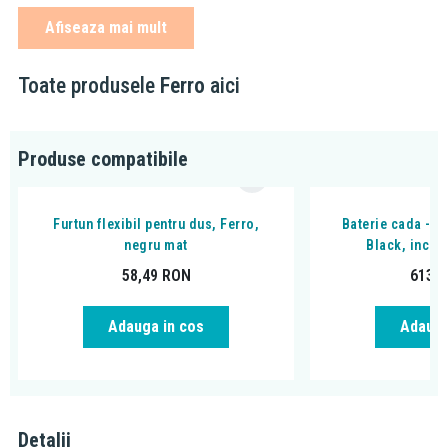
de accesorii tehnico-sanitare, armaturi si sisteme de incalzire din
Afiseaza mai mult
sud-estul Europei. Fiind prezenta pe piata de mai bine de 20 de
ani, grupul Ferro isi asigura locul prin faptul ca produsele lor
vizeaza o calitate excelenta, la preturi accesibile tuturor.
Toate produsele
Ferro
aici
Produse compatibile
Furtun flexibil pentru dus, Ferro,
Baterie cada - d
negru mat
Black, incas
58,49
RON
613,
Adauga in cos
Adauga
Detalii