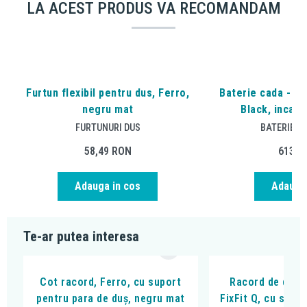
LA ACEST PRODUS VA RECOMANDAM
Furtun flexibil pentru dus, Ferro,
Baterie cada - du
negru mat
Black, incast
FURTUNURI DUS
BATERIE C
58,49
RON
613,1
Adauga in cos
Adauga 
Te-ar putea interesa
Cot racord, Ferro, cu suport
Racord de duș,
pentru para de duș, negru mat
FixFit Q, cu supo