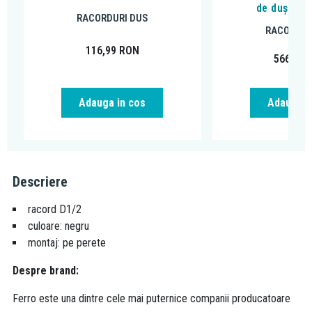
de duș, ne
RACORDURI DUS
RACORDUR
116,99
RON
566,26
Adauga in cos
Adauga i
Descriere
racord D1/2
culoare: negru
montaj: pe perete
Despre brand:
Ferro este una dintre cele mai puternice companii producatoare