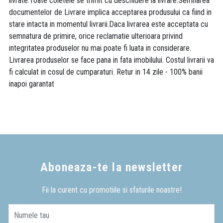
livrate.Toate coletele se trimit cu deschidere la livrare.Semnarea
documentelor de Livrare implica acceptarea produsului ca fiind in
stare intacta in momentul livrarii.Daca livrarea este acceptata cu
semnatura de primire, orice reclamatie ulterioara privind
integritatea produselor nu mai poate fi luata in considerare.
Livrarea produselor se face pana in fata imobilului. Costul livrarii va
fi calculat in cosul de cumparaturi. Retur in 14 zile - 100% banii
inapoi garantat
Aboneaza-te la newsletter
Fii la curent cu promotiile si sfaturile noastre!
Numele tau