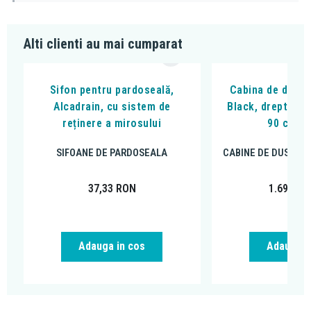
Alti clienti au mai cumparat
Sifon pentru pardoseală,
Cabina de dus, F
Alcadrain, cu sistem de
Black, dreptungh
reținere a mirosului
90 cm, n
SIFOANE DE PARDOSEALA
CABINE DE DUS DR
37,33
RON
1.699,00
Adauga in cos
Adauga i