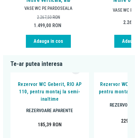
iesire verticala, alb
iesire oriz
VASE WC PE PARDOSEALA
VASE WC PE 
2.267,50
RON
2.267,
1.499,00
RON
Adauga in cos
Adauga 
Te-ar putea interesa
Rezervor WC Geberit, RIO AP
Rezervor WC Gebe
110, pentru montaj la semi-
pentru montaj la 
inaltime
REZERVOARE 
REZERVOARE APARENTE
229,56
185,39
RON