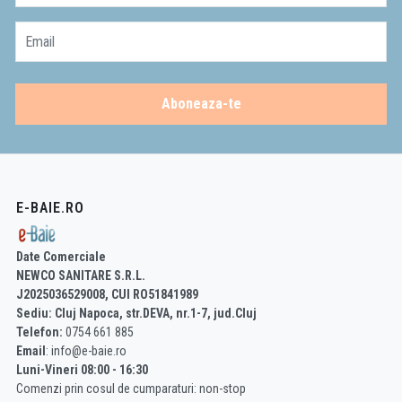
Email
Aboneaza-te
E-BAIE.RO
Date Comerciale
NEWCO SANITARE S.R.L.
J2025036529008, CUI RO51841989
Sediu: Cluj Napoca, str.DEVA, nr.1-7, jud.Cluj
Telefon:
0754 661 885
Email
: info@e-baie.ro
Luni-Vineri 08:00 - 16:30
Comenzi prin cosul de cumparaturi: non-stop