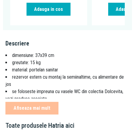
Adauga in cos
Adauga i
Descriere
dimensiune: 37x39 cm
greutate: 15 kg
material: portelan sanitar
rezervor extern cu montaj la semiinaltime, cu alimentare de
jos
se foloseste impreuna cu vasele WC din colectia Dolcevita,
vezi produse asociate
se livreaza cu mecanism Geberit si cu buton de actionare
Afiseaza mai mult
dublu (3/6 litri) pentru economisirea apei
rezervorul se fixeaza pe perete cu un set de fixare care este
Toate produsele
Hatria
aici
inclus
legatura intre vasul WC si rezervor se realizeaza cu un cot