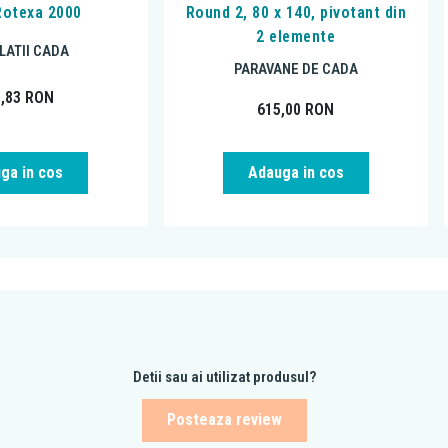
 Rotexa 2000
Round 2, 80 x 140, pivotant din
2 elemente
LATII CADA
PARAVANE DE CADA
0,83
RON
615,00
RON
ga in cos
Adauga in cos
Detii sau ai utilizat produsul?
Posteaza review