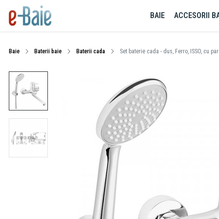
BAIE
ACCESORII BA
Baie
Baterii baie
Baterii cada
Set baterie cada - dus, Ferro, ISSO, cu p