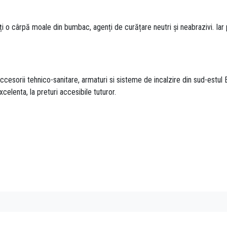
ți o cârpă moale din bumbac, agenți de curățare neutri și neabrazivi. I
esorii tehnico-sanitare, armaturi si sisteme de incalzire din sud-estul E
xcelenta, la preturi accesibile tuturor.