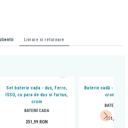
lientii
Livrare si returnare
Set baterie cada - dus, Ferro,
Baterie cadă - duș, Fe
ISSO, cu para de dus si furtun,
crom, BTR
crom
BATERII CAD
BATERII CADA
251,99
RO
251,99
RON