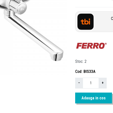
C
Stoc
2
Cod
BIS33A
−
+
Adauga in cos