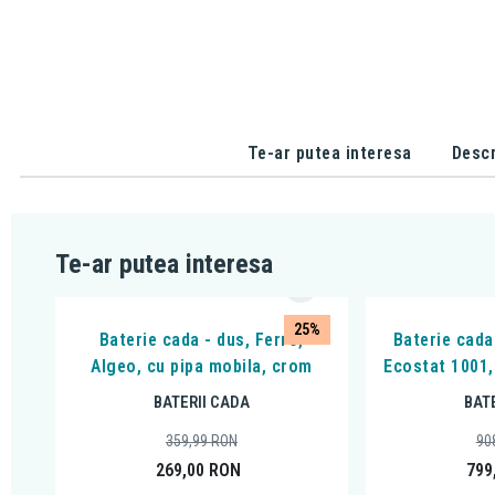
Te-ar putea interesa
Descr
Te-ar putea interesa
25%
Baterie cada - dus, Ferro,
Baterie cada
Algeo, cu pipa mobila, crom
Ecostat 1001,
BATERII CADA
BAT
359,99
RON
90
269,00
RON
799