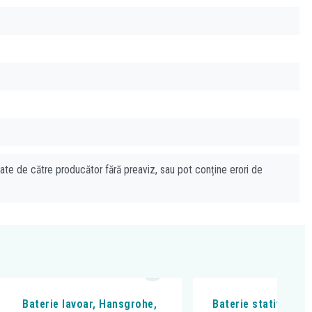
cate de către producător fără preaviz, sau pot conține erori de
Baterie lavoar, Hansgrohe,
Baterie stativa lavo