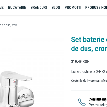
IE
BUCATARIE
BRANDURI
BLOG
PROMOTII
PRODUSE NO
ara de dus, crom
Set baterie 
de dus, cr
310,49
RON
Livrare estimata 24-72 
Costurile de livrare sunt afis
Consultanț
Pentru soluți