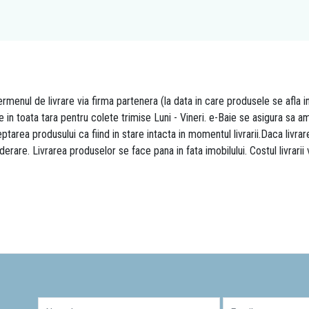
rmenul de livrare via firma partenera (la data in care produsele se afla i
re in toata tara pentru colete trimise Luni - Vineri. e-Baie se asigura sa
area produsului ca fiind in stare intacta in momentul livrarii.Daca livr
derare. Livrarea produselor se face pana in fata imobilului. Costul livrarii