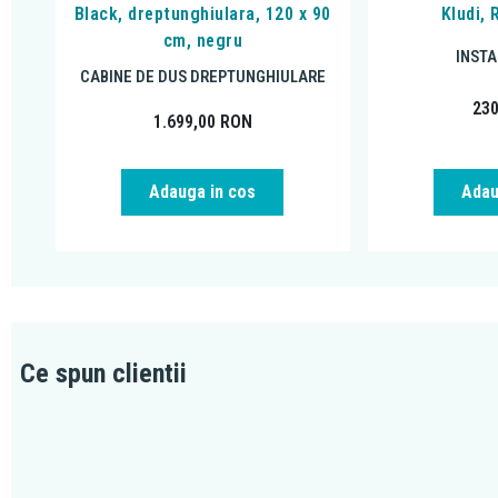
Black, dreptunghiulara, 120 x 90
Kludi,
cm, negru
INSTA
CABINE DE DUS DREPTUNGHIULARE
23
1.699,00
RON
Adauga in cos
Adau
Ce spun clientii