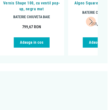
Vernis Shape 100, cu ventil pop-
Algeo Square, cu ve
up, negru mat
BATERIE CHIUVET
BATERIE CHIUVETA BAIE
251,99
RO
799,67
RON
Adauga in cos
Adauga in c