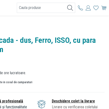
I
cada - dus, Ferro, ISSO, cu para
om
de ore lucratoare.
ate in cosul de cumparaturi
ă profesională
Deschidere colet la livrare
i și funcționalitate
Livrare cu verificarea coletului