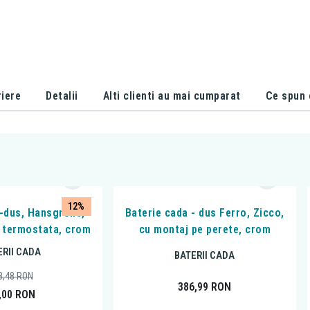
iere
Detalii
Alti clienti au mai cumparat
Ce spun c
12%
-dus, Hansgrohe,
Baterie cada - dus Ferro, Zicco,
 termostata, crom
cu montaj pe perete, crom
ERII CADA
BATERII CADA
8,48
RON
386,99
RON
,00
RON