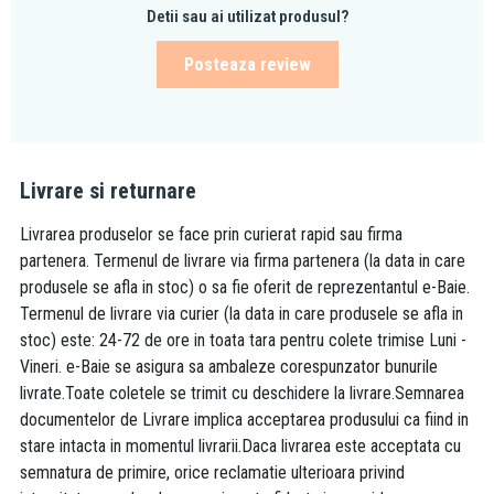
Detii sau ai utilizat produsul?
potrivit pentru montaj in cazul actionarii programate sau cu
senzor
Posteaza review
intretinere simpla fara scule
alimentarea cu apa prin spate/partea de sus
rezervorul este turnat dintr-o singura bucata (fara imbinari),
asigurand 100% etanseitate
capacul de deschidere de serviciu simplifica asamblarea si
Livrare si returnare
impiedica patrunderea umezelii si a impuritatilor
Livrarea produselor se face prin curierat rapid sau firma
adancime de instalare reglabila 20 - 95 mm
partenera. Termenul de livrare via firma partenera (la data in care
adancime de instalare 125 mm
produsele se afla in stoc) o sa fie oferit de reprezentantul e-Baie.
material cadru: metal acoperit cu pulbere
Termenul de livrare via curier (la data in care produsele se afla in
Compatibilitate:
stoc) este: 24-72 de ore in toata tara pentru colete trimise Luni -
Vineri. e-Baie se asigura sa ambaleze corespunzator bunurile
compatibile cu toate clapetele de actionare Alcaplast
livrate.Toate coletele se trimit cu deschidere la livrare.Semnarea
recomandat pentru vasele wc suspendate
documentelor de Livrare implica acceptarea produsului ca fiind in
stare intacta in momentul livrarii.Daca livrarea este acceptata cu
Tehnic:
semnatura de primire, orice reclamatie ulterioara privind
racordare din spate sau de sus prin gaurile de montaj: G1/2"