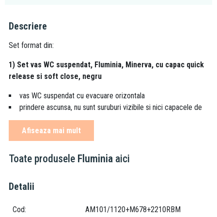
Descriere
Set format din:
1) Set vas WC suspendat, Fluminia, Minerva, cu capac quick
release si soft close, negru
vas WC suspendat cu evacuare orizontala
prindere ascunsa, nu sunt suruburi vizibile si nici capacele de
protectie pe suprafata ceramicii;
Afiseaza mai mult
forma: ovala
produsul se fixeaza pe perete
vas wc rimless,
vezi explicarea termenilor
Toate produsele
Fluminia
aici
culoare: negru mat
dimensiune: 52 x 36 cm
Detalii
material: ceramica sanitara
se livreaza impreuna cu capac (din duroplast) cu quick release
Cod
AM101/1120+M678+2210RBM
si soft close,
vezi explicarea termenilor