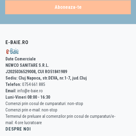
greutate: 0,3368 kg
Aboneaza-te
forta de operare < 20 N
Aplicatie:
pentru rezervoarele WC incastrate
E-BAIE.RO
Continutul pachetului:
Date Comerciale
clapeta de actionare
NEWCO SANITARE S.R.L.
fixarea cadrului clapetei de actionare
J2025036529008, CUI RO51841989
clema cu filet pentru cadru 2 buc
Sediu: Cluj Napoca, str.DEVA, nr.1-7, jud.Cluj
surub pentru mecanism de clatire 2 buc
Telefon:
0754 661 885
sablon pentru configurarea corecta a clapetei de actionare
Email
: info@e-baie.ro
Luni-Vineri 08:00 - 16:30
Comenzi prin cosul de cumparaturi: non-stop
Comenzi prin e-mail: non-stop
Termenul de preluare al comenzilor prin cosul de cumparaturi/e-
mail: 4 ore lucratoare
DESPRE NOI