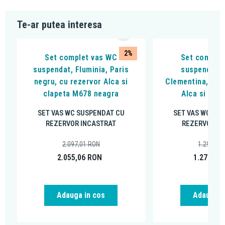
Te-ar putea interesa
2%
Set complet vas WC
Set complet
suspendat, Fluminia, Paris
suspendat F
negru, cu rezervor Alca si
Clementina, Alb,
clapeta M678 neagra
Alca si clap
SET VAS WC SUSPENDAT CU
SET VAS WC SU
REZERVOR INCASTRAT
REZERVOR IN
2.097,01
RON
1.297,52
2.055,06
RON
1.271,57
Adauga in cos
Adauga i