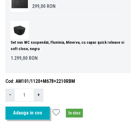
299,00
RON
Set vas WC suspendat, Fluminia, Minerva, cu capac quick release si
soft close, negru
1.299,00
RON
Cod
AM101/1120+M678+2210RBM
−
+
Adauga in cos
In stoc