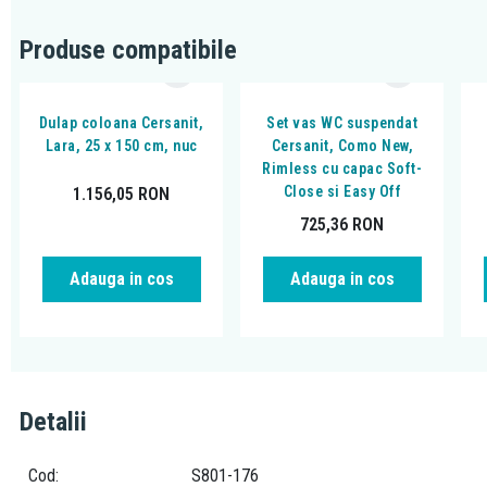
Produse compatibile
Dulap coloana Cersanit,
Set vas WC suspendat
Lara, 25 x 150 cm, nuc
Cersanit, Como New,
Rimless cu capac Soft-
Close si Easy Off
1.156,05
RON
725,36
RON
Adauga in cos
Adauga in cos
Detalii
Cod
S801-176