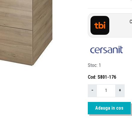
C
Stoc
1
Cod
S801-176
−
+
Adauga in cos