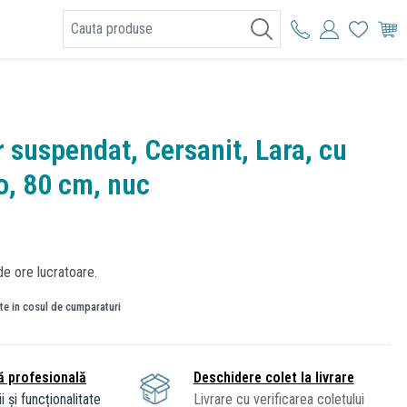
I
r suspendat, Cersanit, Lara, cu
o, 80 cm, nuc
de ore lucratoare.
ate in cosul de cumparaturi
ă profesională
Deschidere colet la livrare
i și funcționalitate
Livrare cu verificarea coletului