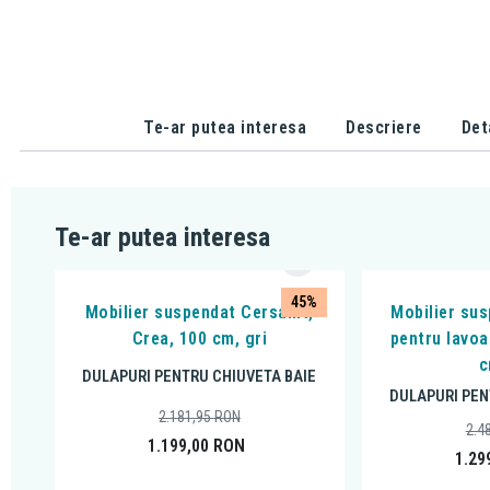
Te-ar putea interesa
Descriere
Det
Te-ar putea interesa
45%
Mobilier suspendat Cersanit,
Mobilier sus
Crea, 100 cm, gri
pentru lavoa
c
DULAPURI PENTRU CHIUVETA BAIE
DULAPURI PEN
2.181,95
RON
2.4
1.199,00
RON
1.29