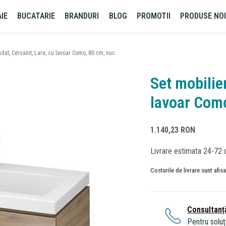
IE
BUCATARIE
BRANDURI
BLOG
PROMOTII
PRODUSE NO
dat, Cersanit, Lara, cu lavoar Como, 80 cm, nuc
Set mobilie
lavoar Com
1.140,23
RON
Livrare estimata 24-72 
Costurile de livrare sunt afis
Consultanț
Pentru soluți