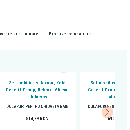
ivrare si returnare
Produse compatibile
Set mobilier si lavoar, Kolo
Set mobilier si lav
Geberit Group, Rekord, 60 cm,
Geberit Group, Reko
alb lucios
alb lucios
DULAPURI PENTRU CHIUVETA BAIE
DULAPURI PENTRU CHI
814,29
RON
690,02
RO