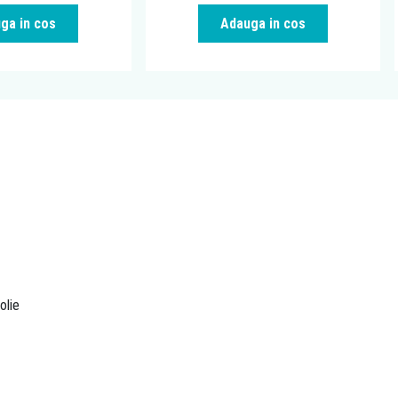
ga in cos
Adauga in cos
olie