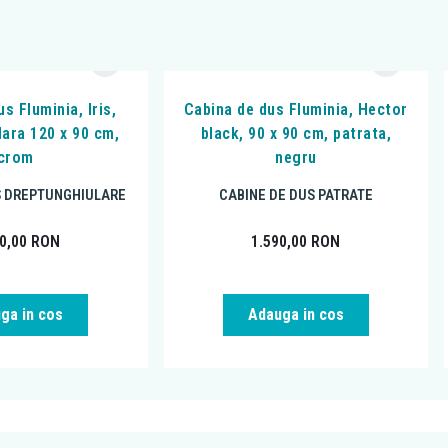
s Fluminia, Iris,
Cabina de dus Fluminia, Hector
lara 120 x 90 cm,
black, 90 x 90 cm, patrata,
crom
negru
S DREPTUNGHIULARE
CABINE DE DUS PATRATE
90,00
RON
1.590,00
RON
ga in cos
Adauga in cos