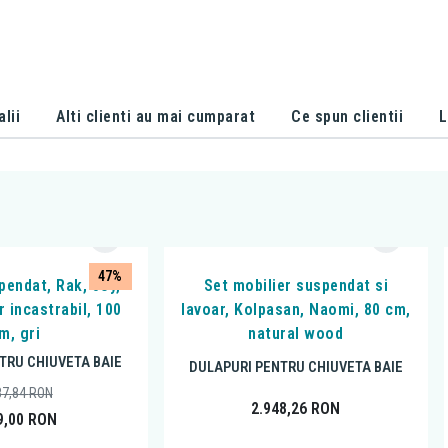
alii
Alti clienti au mai cumparat
Ce spun clientii
L
47%
pendat, Rak, Joy,
Set mobilier suspendat si
r incastrabil, 100
lavoar, Kolpasan, Naomi, 80 cm,
m, gri
natural wood
TRU CHIUVETA BAIE
DULAPURI PENTRU CHIUVETA BAIE
87,84
RON
2.948,26
RON
9,00
RON