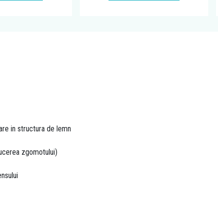
are in structura de lemn
educerea zgomotului)
ensului