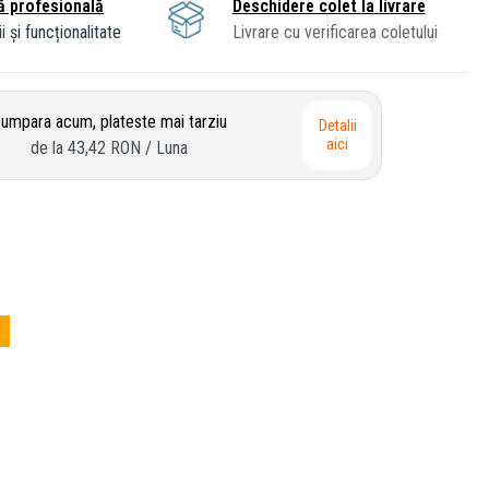
ă profesională
Deschidere colet la livrare
i și funcționalitate
Livrare cu verificarea coletului
umpara acum, plateste mai tarziu
Detalii
aici
de la
43,42 RON
/ Luna
a