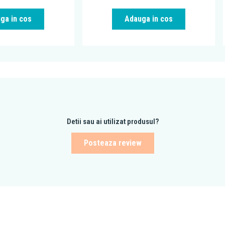
ga in cos
Adauga in cos
Detii sau ai utilizat produsul?
Posteaza review