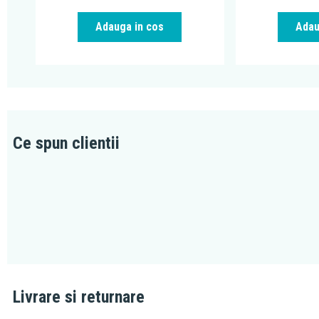
Adauga in cos
Adau
Ce spun clientii
Livrare si returnare