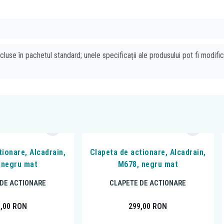
cluse în pachetul standard; unele specificații ale produsului pot fi modifi
tionare, Alcadrain,
Clapeta de actionare, Alcadrain,
 negru mat
M678, negru mat
DE ACTIONARE
CLAPETE DE ACTIONARE
9,00
RON
299,00
RON