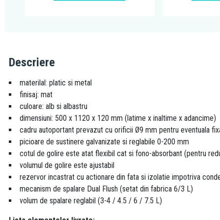
Descriere
materilal: platic si metal
finisaj: mat
culoare: alb si albastru
dimensiuni: 500 x 1120 x 120 mm (latime x inaltime x adancime)
cadru autoportant prevazut cu orificii Ø9 mm pentru eventuala fix
picioare de sustinere galvanizate si reglabile 0-200 mm
cotul de golire este atat flexibil cat si fono-absorbant (pentru r
volumul de golire este ajustabil
rezervor incastrat cu actionare din fata si izolatie impotriva cond
mecanism de spalare Dual Flush (setat din fabrica 6/3 L)
volum de spalare reglabil (3-4 / 4.5 / 6 / 7.5 L)