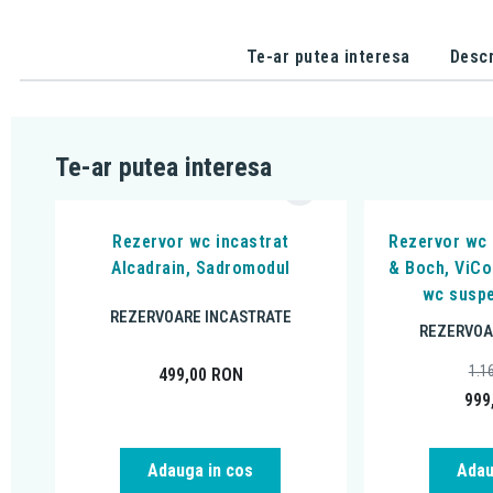
Te-ar putea interesa
Descr
Te-ar putea interesa
Rezervor wc incastrat
Rezervor wc 
Alcadrain, Sadromodul
& Boch, ViCo
wc suspe
REZERVOARE INCASTRATE
REZERVOA
1.1
499,00
RON
999
Adauga in cos
Adau