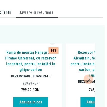
lientii
Livrare si returnare
14%
Ramă de montaj Hansgrohe,
Rezervor WC inca
iFrame Universal, cu rezervor
Alcadrain, Sadromo
încastrat, pentru instalări în
pentru instalari uscat
ghips-carton
carton, pentru 
suspendat
REZERVOARE INCASTRATE
REZERVOARE INCA
939,93
RON
799,00
RON
745,81
RO
Adauga in cos
Adauga in c