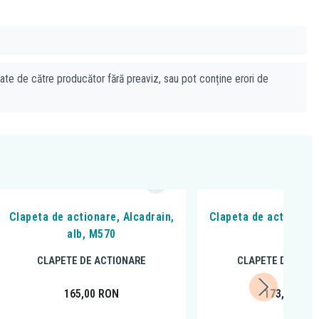
cate de către producător fără preaviz, sau pot conține erori de
Clapeta de actionare, Alcadrain,
Clapeta de actionare,
alb, M570
alb
CLAPETE DE ACTIONARE
CLAPETE DE ACTI
165,00
RON
173,52
RO