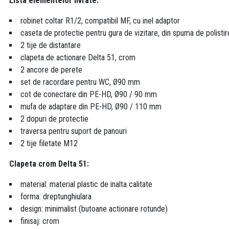
Lista elementelor livrate:
robinet coltar R1/2, compatibil MF, cu inel adaptor
caseta de protectie pentru gura de vizitare, din spuma de polistir
2 tije de distantare
clapeta de actionare Delta 51, crom
2 ancore de perete
set de racordare pentru WC, Ø90 mm
cot de conectare din PE-HD, Ø90 / 90 mm
mufa de adaptare din PE-HD, Ø90 / 110 mm
2 dopuri de protectie
traversa pentru suport de panouri
2 tije filetate M12
Clapeta crom Delta 51:
material: material plastic de inalta calitate
forma: dreptunghiulara
design: minimalist (butoane actionare rotunde)
finisaj: crom