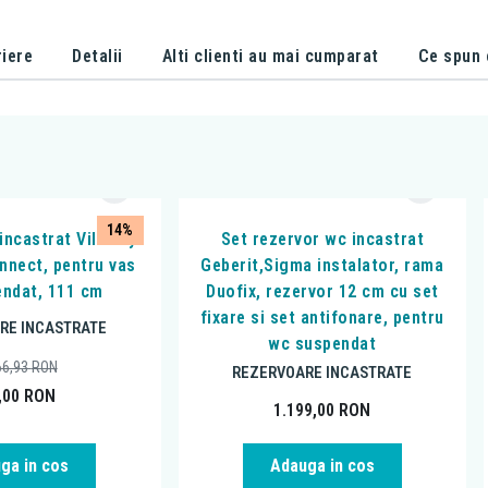
iere
Detalii
Alti clienti au mai cumparat
Ce spun c
14%
incastrat Villeroy
Set rezervor wc incastrat
nnect, pentru vas
Geberit,Sigma instalator, rama
ndat, 111 cm
Duofix, rezervor 12 cm cu set
fixare si set antifonare, pentru
RE INCASTRATE
wc suspendat
66,93
RON
REZERVOARE INCASTRATE
,00
RON
1.199,00
RON
ga in cos
Adauga in cos