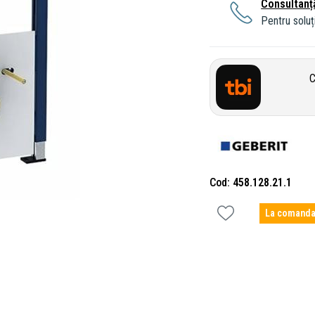
Consultanț
Pentru soluți
C
Cod
458.128.21.1
La comand