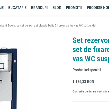
IE
BUCATARIE
BRANDURI
BLOG
PROMOTII
PRODUSE NO
eberit, Duofix, cu set de fixare si clapeta Delta 51 crom, pentru vas WC suspendat
Set rezervor
set de fixar
vas WC sus
Produs indisponibil.
1.126,33
RON
Costurile de livrare sunt afis