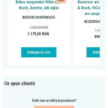
Bideu suspendat Villeroy &
Rezervor wc incas
Boch, Avento, alb alpin
& Boch, ViConnec
wc suspendat
BIDEURI SUSPENDATE
REZERVOARE I
1.353,99
RON
1.166,93
1.179,00
RON
999,00
Adauga in cos
Adauga i
Ce spun clientii
Detii sau ai utilizat produsul?