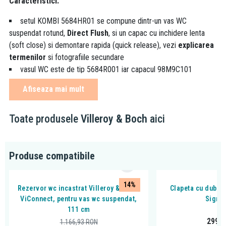
Caracteristici:
setul KOMBI 5684HR01 se compune dintr-un vas WC
suspendat rotund,
Direct Flush
, si un capac cu inchidere lenta
(soft close) si demontare rapida (quick release), vezi
explicarea
termenilor
si fotografiile secundare
vasul WC este de tip 5684R001 iar capacul 98M9C101
cele doua piese (WC + capac) se livreaza in acelasi ambalaj
Afiseaza mai mult
de carton
setul face parte din familia Architectura, produs Villeroy &
Toate produsele
Villeroy & Boch
aici
Boch
vasul WC
este cu evacuare orizontala
vasul WC are inclus sistemul de economisire a apei
AQUAREDUCT: clatirea se realizeaza cu un volum de apa de
Produse compatibile
numai 3/4,5 litri
dimensiune: 37,5 x 53,5 cm
14%
Rezervor wc incastrat Villeroy & Boch,
Clapeta cu dubla 
culoare: alb (white alpin dupa nomenclatorul Villeroy & Boch)
ViConnect, pentru vas wc suspendat,
Sigma
capacul
este cu cadere lenta (Soft Close) si demontare
111 cm
rapida (Quick Release)
299,
1.166,93
RON