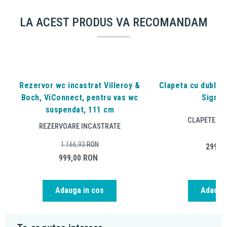
LA ACEST PRODUS VA RECOMANDAM
Rezervor wc incastrat Villeroy &
Clapeta cu dubla a
Boch, ViConnect, pentru vas wc
Sigma2
suspendat, 111 cm
CLAPETE DE
REZERVOARE INCASTRATE
1.166,93
RON
299,0
999,00
RON
Adauga in cos
Adauga 