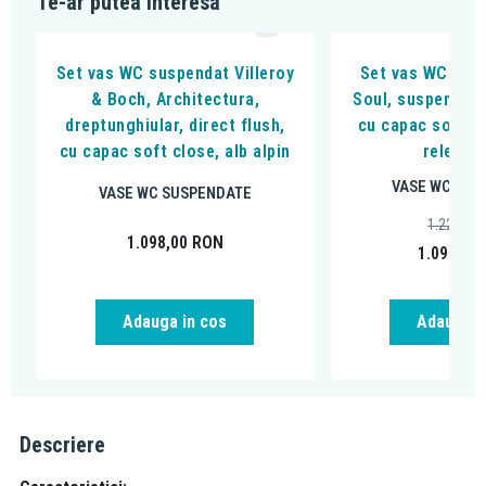
Te-ar putea interesa
Set vas WC suspendat Villeroy
Set vas WC Vill
& Boch, Architectura,
Soul, suspendat, 
dreptunghiular, direct flush,
cu capac soft cl
cu capac soft close, alb alpin
release,
VASE WC SUS
VASE WC SUSPENDATE
1.222,52
1.098,00
RON
1.098,00
Adauga in cos
Adauga i
Descriere