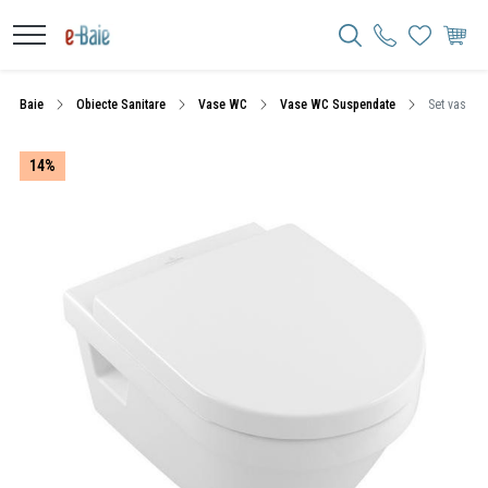
Baie
Obiecte Sanitare
Vase WC
Vase WC Suspendate
Set vas WC 
14%