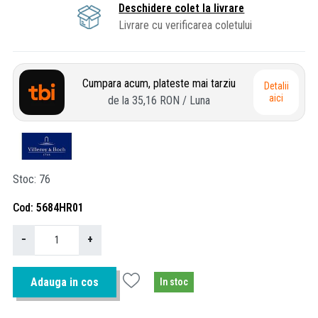
Deschidere colet la livrare
Livrare cu verificarea coletului
Cumpara acum, plateste mai tarziu
Detalii
aici
de la
35,16 RON
/ Luna
Stoc
76
Cod
5684HR01
−
+
Adauga in cos
In stoc