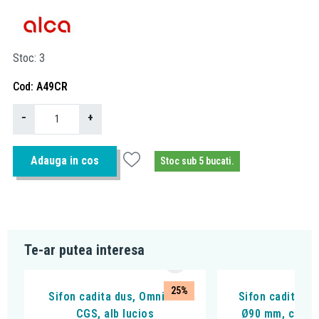
Stoc
3
Cod
A49CR
−
+
Adauga in cos
Stoc sub 5 bucati.
Te-ar putea interesa
25%
Sifon cadita dus, Omnires
Sifon cadita du
CGS, alb lucios
Ø90 mm, cu cot