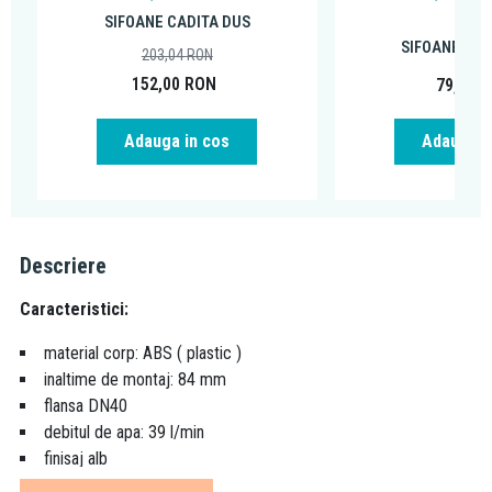
cro
SIFOANE CADITA DUS
SIFOANE CAD
203,04
RON
152,00
RON
79,07
R
Adauga in cos
Adauga i
Descriere
Caracteristici:
material corp: ABS ( plastic )
inaltime de montaj: 84 mm
flansa DN40
debitul de apa: 39 l/min
finisaj alb
material capac: ABS ( plastic )