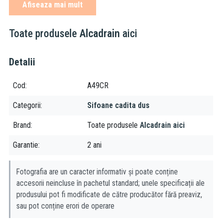
Afiseaza mai mult
diametru capac 116 mm
finisaj: crom
Toate produsele
Alcadrain
aici
detalii tehnice (vezi
foto secundara
)
Detalii
Cod
A49CR
Categorii
Sifoane cadita dus
Brand
Toate produsele
Alcadrain aici
Garantie
2 ani
Fotografia are un caracter informativ și poate conține
accesorii neincluse în pachetul standard; unele specificații ale
produsului pot fi modificate de către producător fără preaviz,
sau pot conține erori de operare