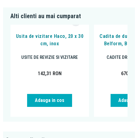
Alti clienti au mai cumparat
Usita de vizitare Haco, 20 x 30
Cadita de dus dr
cm, inox
Belform, Bella
USITE DE REVIZIE SI VIZITARE
CADITE DREPTU
142,31
RON
670,10
Adauga in cos
Adauga i