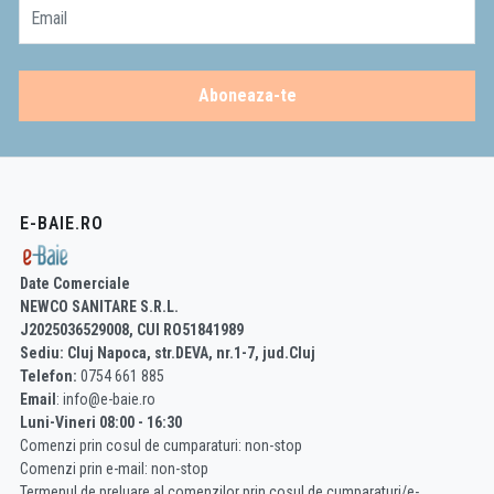
Email
Aboneaza-te
E-BAIE.RO
Date Comerciale
NEWCO SANITARE S.R.L.
J2025036529008, CUI RO51841989
Sediu: Cluj Napoca, str.DEVA, nr.1-7, jud.Cluj
Telefon:
0754 661 885
Email
: info@e-baie.ro
Luni-Vineri 08:00 - 16:30
Comenzi prin cosul de cumparaturi: non-stop
Comenzi prin e-mail: non-stop
Termenul de preluare al comenzilor prin cosul de cumparaturi/e-