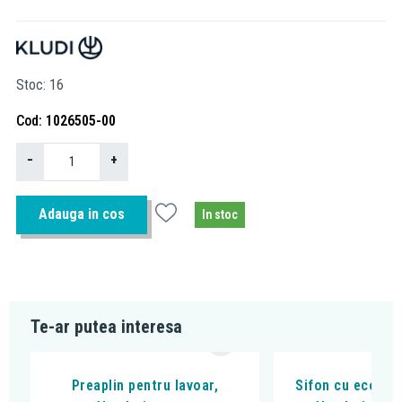
Stoc
16
Cod
1026505-00
−
+
Adauga in cos
In stoc
Te-ar putea interesa
Preaplin pentru lavoar,
Sifon cu econom