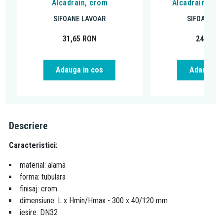
Alcadrain, crom
Alcadrain cu p
SIFOANE LAVOAR
SIFOANE L
31,65
RON
24,44
R
Adauga in cos
Adauga i
Descriere
Caracteristici:
material: alama
forma: tubulara
finisaj: crom
dimensiune: L x Hmin/Hmax - 300 x 40/120 mm
iesire: DN32