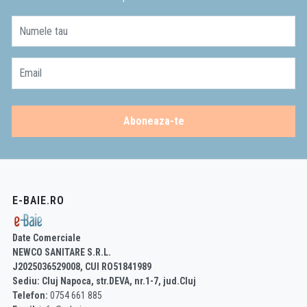
Numele tau
Email
Aboneaza-te
E-BAIE.RO
Date Comerciale
NEWCO SANITARE S.R.L.
J2025036529008, CUI RO51841989
Sediu: Cluj Napoca, str.DEVA, nr.1-7, jud.Cluj
Telefon:
0754 661 885