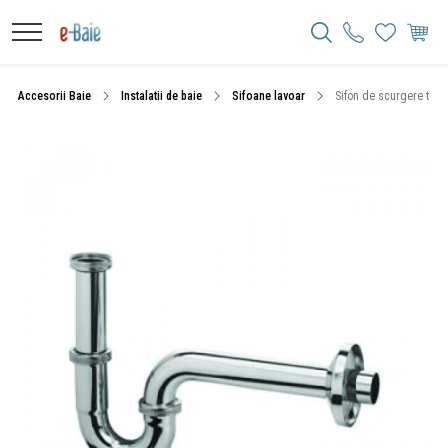
Accesorii Baie
Instalatii de baie
Sifoane lavoar
Sifon de scurgere tubul