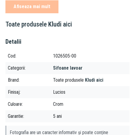
cu flansa 5/4"
Afiseaza mai mult
garnitura siliconica
Compatibilitate:
Toate produsele
Kludi
aici
este recomandata asocierea cu venitle pentru lavoare G4.5" (1
1/4")
Detalii
Cod
1026505-00
Categorii
Sifoane lavoar
Brand
Toate produsele
Kludi aici
Finisaj
Lucios
Culoare
Crom
Garantie
5 ani
Fotografia are un caracter informativ și poate conține