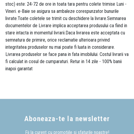
stoc) este: 24-72 de ore in toata tara pentru colete trimise Luni -
Vineri. e-Baie se asigura sa ambaleze corespunzator bunurile
livrate.Toate coletele se trimit cu deschidere la livrare.Semnarea
documentelor de Livrare implica acceptarea produsului ca fiind in
stare intacta in momentul livrarii.Daca livrarea este acceptata cu
semnatura de primire, orice reclamatie ulterioara privind
integritatea produselor nu mai poate fi luata in considerare.
Livrarea produselor se face pana in fata imobilului. Costul livrarii va
fi calculat in cosul de cumparaturi. Retur in 14 zile - 100% banii
inapoi garantat
Aboneaza-te la newsletter
Fii la curent cu promotiile si sfaturile noastre!