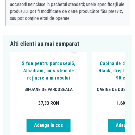
accesorii neincluse în pachetul standard; unele specificații ale
produsului pot fi modificate de către producător fără preaviz,
sau pot conține erori de operare
Alti clienti au mai cumparat
Sifon pentru pardoseală,
Cabina de dus, F
Alcadrain, cu sistem de
Black, dreptungh
reținere a mirosului
90 cm, n
SIFOANE DE PARDOSEALA
CABINE DE DUS DR
37,33
RON
1.699,00
Adauga in cos
Adauga i