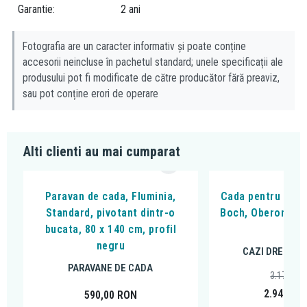
Garantie
2 ani
sudat longitudinal
kit de asamblare
garnitura
Fotografia are un caracter informativ și poate conține
accesorii neincluse în pachetul standard; unele specificații ale
Compania Alcadrain este producatoare de sifoane, ventile,
produsului pot fi modificate de către producător fără preaviz,
rezervoare WC incastrate, canale de scurgere pentru dus, capace
sau pot conține erori de operare
WC si altele. Scopul brandului este acela de a crea produse care
sunt durabile, raspund nevoilor clientilor si contribuie la cresterea
calitatii vietii.
Alti clienti au mai cumparat
Ai incredere in calitatea produselor de pe e-Baie!
Paravan de cada, Fluminia,
Cada pentru inzid
Standard, pivotant dintr-o
Boch, Oberon, 170
bucata, 80 x 140 cm, profil
alpi
negru
CAZI DREPTUN
PARAVANE DE CADA
3.171,88
2.949,00
590,00
RON