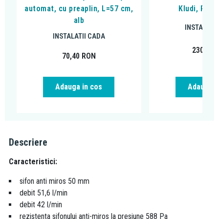
automat, cu preaplin, L=57 cm,
Kludi, Rote
alb
INSTALATI
INSTALATII CADA
230,83
70,40
RON
Adauga in cos
Adauga i
Descriere
Caracteristici:
sifon anti miros 50 mm
debit 51,6 l/min
debit 42 l/min
rezistenta sifonului anti-miros la presiune 588 Pa