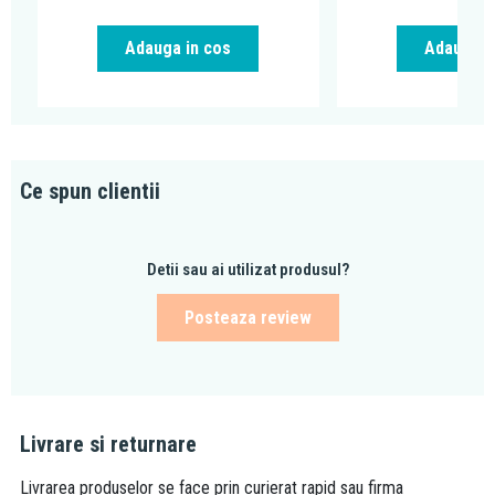
Adauga in cos
Adauga i
Ce spun clientii
Detii sau ai utilizat produsul?
Posteaza review
Livrare si returnare
Livrarea produselor se face prin curierat rapid sau firma