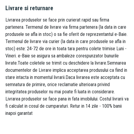
Livrare si returnare
Livrarea produselor se face prin curierat rapid sau firma
partenera. Termenul de livrare via firma partenera (la data in care
produsele se afla in stoc) o sa fie oferit de reprezentantul e-Baie.
Termenul de livrare via curier (la data in care produsele se afla in
stoc) este: 24-72 de ore in toata tara pentru colete trimise Luni -
Vineri. e-Baie se asigura sa ambaleze corespunzator bunurile
livrate.Toate coletele se trimit cu deschidere la livrare.Semnarea
documentelor de Livrare implica acceptarea produsului ca fiind in
stare intacta in momentul livrarii.Daca livrarea este acceptata cu
semnatura de primire, orice reclamatie ulterioara privind
integritatea produselor nu mai poate fi luata in considerare.
Livrarea produselor se face pana in fata imobilului. Costul livrarii va
fi calculat in cosul de cumparaturi. Retur in 14 zile - 100% banii
inapoi garantat