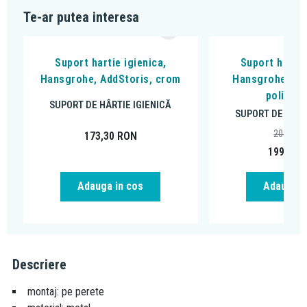
Te-ar putea interesa
Suport hartie igienica,
Suport hartie
Hansgrohe, AddStoris, crom
Hansgrohe, Add
polita, 
SUPORT DE HÂRTIE IGIENICĂ
SUPORT DE HÂRT
207,54
173,30
RON
199,00
Adauga in cos
Adauga i
Descriere
montaj: pe perete