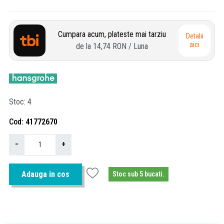
Cumpara acum, plateste mai tarziu
Detalii
aici
de la
14,74 RON
/ Luna
Stoc
4
Cod
41772670
−
+
Adauga in cos
Stoc sub 5 bucati.