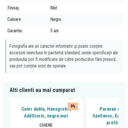
Finisaj
Mat
Culoare
Negru
Garantie
5 ani
Fotografia are un caracter informativ și poate conține
accesorii neincluse în pachetul standard; unele specificații ale
produsului pot fi modificate de către producător fără preaviz,
sau pot conține erori de operare
Alti clienti au mai cumparat
9%
Cuier dublu, Hansgrohe,
Paravan de du
AddStoris, negru mat
SanSwiss, Easy, 
profil neg
CUIERE