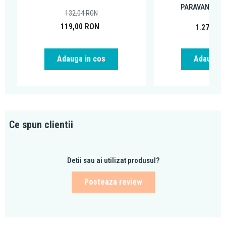
PARAVANE DUS
132,04
RON
119,00
RON
1.278,88
Adauga in cos
Adauga i
Ce spun clientii
Detii sau ai utilizat produsul?
Posteaza review