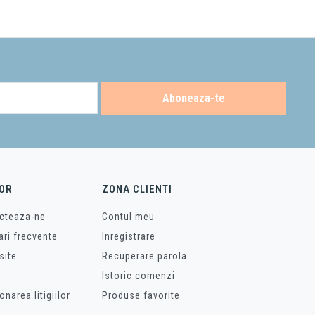
Aboneaza-te
OR
ZONA CLIENTI
cteaza-ne
Contul meu
ari frecvente
Inregistrare
site
Recuperare parola
Istoric comenzi
onarea litigiilor
Produse favorite