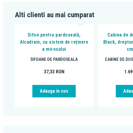
Alti clienti au mai cumparat
Sifon pentru pardoseală,
Cabina de du
Alcadrain, cu sistem de reținere
Black, dreptu
a mirosului
cm
SIFOANE DE PARDOSEALA
CABINE DE DU
37,33
RON
1.6
Adauga in cos
Adau