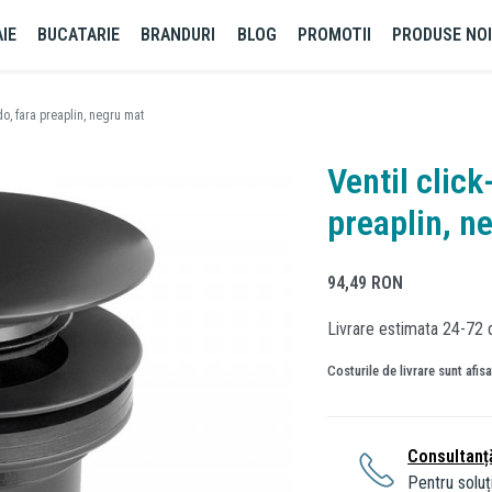
IE
BUCATARIE
BRANDURI
BLOG
PROMOTII
PRODUSE NO
do, fara preaplin, negru mat
Ventil click
preaplin, n
94,49
RON
Livrare estimata 24-72 
Costurile de livrare sunt afis
Consultanț
Pentru soluți