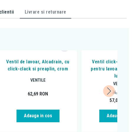
lientii
Livrare si returnare
Ventil de lavoar, Alcadrain, cu
Ventil click-clack
click-clack si preaplin, crom
pentru lavoar si bi
lucios
VENTILE
VENTILE
76,14
RON
62,69
RON
57,00
RON
Adauga in cos
Adauga in c