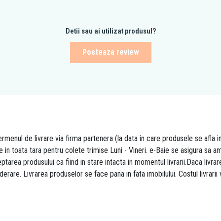
Detii sau ai utilizat produsul?
Posteaza review
rmenul de livrare via firma partenera (la data in care produsele se afla i
re in toata tara pentru colete trimise Luni - Vineri. e-Baie se asigura sa
area produsului ca fiind in stare intacta in momentul livrarii.Daca livr
derare. Livrarea produselor se face pana in fata imobilului. Costul livrarii