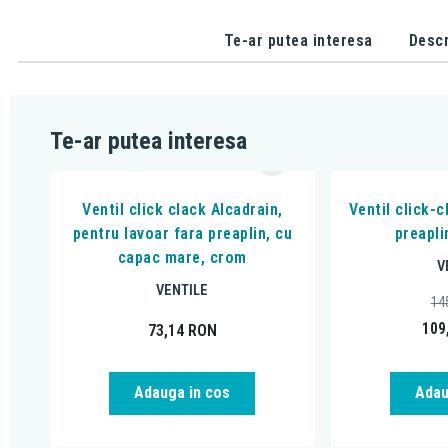
Te-ar putea interesa
Descr
Te-ar putea interesa
Ventil click clack Alcadrain,
Ventil click-
pentru lavoar fara preaplin, cu
preapli
capac mare, crom
V
VENTILE
14
109
73,14
RON
Adauga in cos
Adau