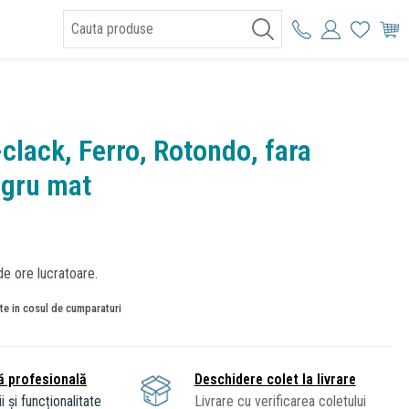
I
-clack, Ferro, Rotondo, fara
egru mat
de ore lucratoare.
ate in cosul de cumparaturi
ă profesională
Deschidere colet la livrare
i și funcționalitate
Livrare cu verificarea coletului