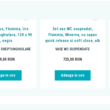
s, Fluminia, Iris
Set vas WC suspendat,
nghiulara, 120 x 90
Fluminia, Minerva, cu capac
, negru
quick release si soft close, alb
S DREPTUNGHIULARE
VASE WC SUSPENDATE
99,00
RON
725,00
RON
ga in cos
Adauga in cos