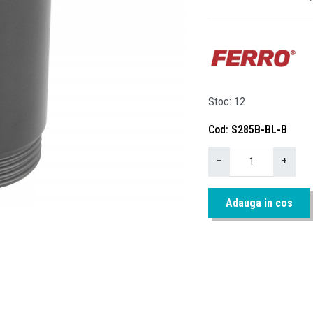
Stoc
12
Cod
S285B-BL-B
−
+
Adauga in cos