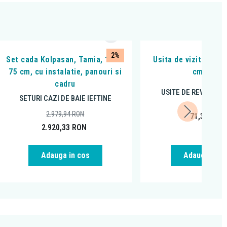
2%
Set cada Kolpasan, Tamia, 170 x
Usita de vizitare Ha
75 cm, cu instalatie, panouri si
cm, inox
cadru
USITE DE REVIZIE SI
SETURI CAZI DE BAIE IEFTINE
2.979,94
RON
71,36
RON
2.920,33
RON
Adauga in cos
Adauga in c