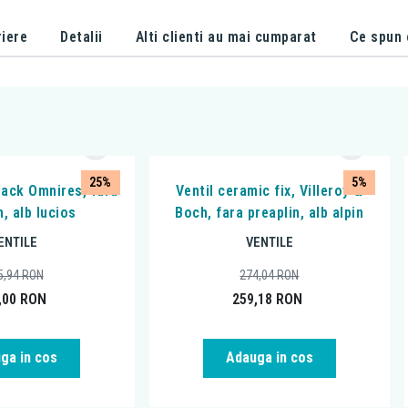
iere
Detalii
Alti clienti au mai cumparat
Ce spun c
25%
5%
clack Omnires, fara
Ventil ceramic fix, Villeroy &
n, alb lucios
Boch, fara preaplin, alb alpin
ENTILE
VENTILE
5,94
RON
274,04
RON
,00
RON
259,18
RON
ga in cos
Adauga in cos