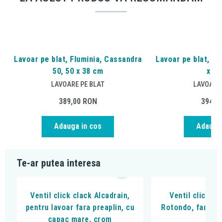
Lavoar pe blat, Fluminia, Cassandra
Lavoar pe blat, Fl
50, 50 x 38 cm
x 41
LAVOARE PE BLAT
LAVOARE 
389,00
RON
394,0
Adauga in cos
Adauga 
Te-ar putea interesa
Ventil click clack Alcadrain,
Ventil click-cl
pentru lavoar fara preaplin, cu
Rotondo, fara pr
capac mare, crom
mat