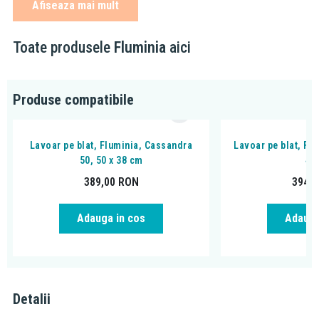
Afiseaza mai mult
lavoarele Fluminia.
Despre brand:
Toate produsele
Fluminia
aici
Brandul Fluminia constă într-o varietate de forme și modele de
lavoare, oglinzi și ventile. Acesta ne impresioneaza prin echilibrul
Produse compatibile
celor 3 caracteristici: design, calitate si pret accesibil.
Lavoar pe blat, Fluminia, Cassandra
Lavoar pe blat, Fl
50, 50 x 38 cm
41
389,00
RON
394,
Adauga in cos
Adauga
Detalii