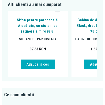
Alti clienti au mai cumparat
Sifon pentru pardoseală,
Cabina de dus, F
Alcadrain, cu sistem de
Black, dreptungh
reținere a mirosului
90 cm, n
SIFOANE DE PARDOSEALA
CABINE DE DUS DR
37,33
RON
1.699,00
Adauga in cos
Adauga i
Ce spun clientii