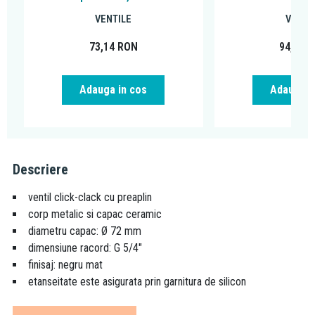
VENTILE
VENTI
73,14
RON
94,49
R
Adauga in cos
Adauga i
Descriere
ventil click-clack cu preaplin
corp metalic si capac ceramic
diametru capac: Ø 72 mm
dimensiune racord: G 5/4"
finisaj: negru mat
etanseitate este asigurata prin garnitura de silicon
Compatibil
cu toate lavoarele cu preaplin, recomandat pentru