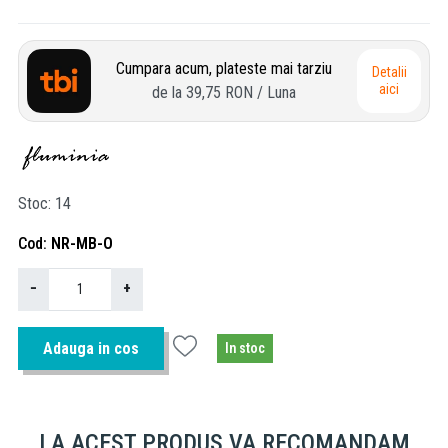
Cumpara acum, plateste mai tarziu
Detalii
aici
de la
39,75 RON
/ Luna
Stoc
14
Cod
NR-MB-O
−
+
Adauga in cos
In stoc
LA ACEST PRODUS VA RECOMANDAM