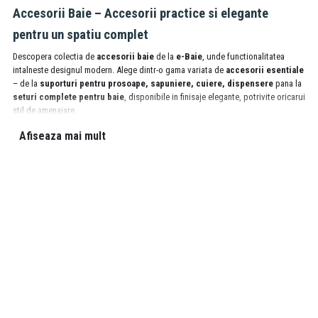
Accesorii Baie – Accesorii practice si elegante
pentru un spatiu complet
Descopera colectia de
accesorii baie
de la
e-Baie
, unde functionalitatea
intalneste designul modern. Alege dintr-o gama variata de
accesorii esentiale
– de la
suporturi pentru prosoape, sapuniere, cuiere, dispensere
pana la
seturi complete pentru baie
, disponibile in finisaje elegante, potrivite oricarui
stil de amenajare.
Afiseaza mai mult
Gama de accesorii baie include:
🧴
Sapuniere
si
dozatoare sapun
– montaj pe blat sau perete
🛁
Suporturi pentru prosop
– rotative, duble sau cu brat extensibil
🪞
Cuiere, agatatori si suporturi de perete
– utile in spatii mici
🚽
Perii WC
si
suporturi hartie igienica
– igiena si design unitar
🖤
Finisaje premium
– crom lucios, negru mat, inox, bronz sau auriu
Avantajele accesoriilor de baie de la e-Baie:
✔️
Completeaza armonios orice baie, indiferent de stil
✔️
Usor de montat, intretinut si inlocuit