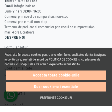
Telefon:
0754 661 885
Email
: info@e-baie.ro
Luni-Vineri 08:00 - 16:30
Comenzi prin cosul de cumparaturi: non-stop
Comenzi prin e-mail: non-stop
Termenul de preluare al comenzilor prin cosul de cumparaturi/e-
mail: 4 ore lucratoare
DESPRE NOI
Formular retur
Despre noi
Acest site foloseste cookies pentru a va oferi functionalitatea dorita. Navigand
in continuare, sunteti de acord cu
POLITICA DE COOKIES
si cu plasarea de
Termeni si conditii
cookies, cu scopul de a va oferi o experienta imbunatatita.
Confidentialitate
Accepta toate cookie-urile
Politica de Cookies
Doar cookie-uri esentiale
INFORMATII
PREFERINTE COOKIE-URI
Cum cumpar
Cosul meu