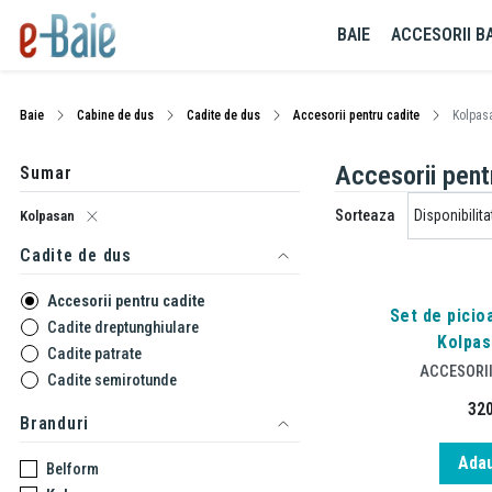
BAIE
ACCESORII BA
Baie
Cabine de dus
Cadite de dus
Accesorii pentru cadite
Kolpas
Accesorii pent
Sumar
Sorteaza
Kolpasan
Cadite de dus
Accesorii pentru cadite
Set de picio
Cadite dreptunghiulare
Kolpas
Cadite patrate
ACCESORII
Cadite semirotunde
32
Branduri
Adau
Belform