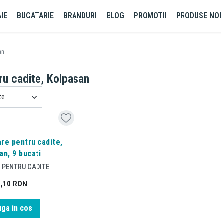
IE
BUCATARIE
BRANDURI
BLOG
PROMOTII
PRODUSE NO
an
ru cadite, Kolpasan
are pentru cadite,
an, 9 bucati
 PENTRU CADITE
0,10
RON
ga in cos