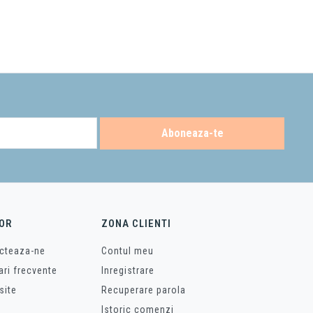
Aboneaza-te
OR
ZONA CLIENTI
cteaza-ne
Contul meu
ari frecvente
Inregistrare
site
Recuperare parola
Istoric comenzi