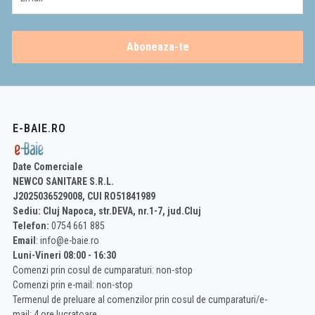
Aboneaza-te
E-BAIE.RO
Date Comerciale
NEWCO SANITARE S.R.L.
J2025036529008, CUI RO51841989
Sediu: Cluj Napoca, str.DEVA, nr.1-7, jud.Cluj
Telefon:
0754 661 885
Email
: info@e-baie.ro
Luni-Vineri 08:00 - 16:30
Comenzi prin cosul de cumparaturi: non-stop
Comenzi prin e-mail: non-stop
Termenul de preluare al comenzilor prin cosul de cumparaturi/e-
mail: 4 ore lucratoare