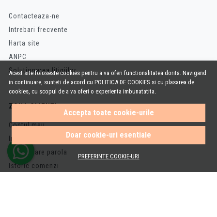
Contacteaza-ne
Intrebari frecvente
Harta site
ANPC
Solutionarea litigiilor
Acest site foloseste cookies pentru a va oferi functionalitatea dorita. Navigand
in continuare, sunteti de acord cu
POLITICA DE COOKIES
si cu plasarea de
cookies, cu scopul de a va oferi o experienta imbunatatita.
ZONA CLIENTI
Accepta toate cookie-urile
Contul meu
Doar cookie-uri esentiale
Inregistrare
Recuperare parola
PREFERINTE COOKIE-URI
Istoric comenzi
Produse favorite