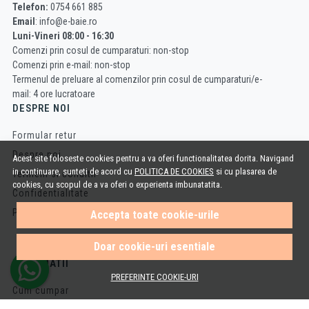
Telefon:
0754 661 885
Email
: info@e-baie.ro
Luni-Vineri 08:00 - 16:30
Comenzi prin cosul de cumparaturi: non-stop
Comenzi prin e-mail: non-stop
Termenul de preluare al comenzilor prin cosul de cumparaturi/e-
mail: 4 ore lucratoare
DESPRE NOI
Formular retur
Despre noi
Acest site foloseste cookies pentru a va oferi functionalitatea dorita. Navigand
in continuare, sunteti de acord cu
POLITICA DE COOKIES
si cu plasarea de
Termeni si conditii
cookies, cu scopul de a va oferi o experienta imbunatatita.
Confidentialitate
Politica de Cookies
Accepta toate cookie-urile
Doar cookie-uri esentiale
INFORMATII
PREFERINTE COOKIE-URI
Cum cumpar