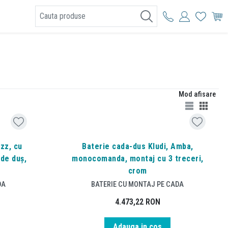
I
Mod afisare
ozz, cu
Baterie cada-dus Kludi, Amba,
 de duș,
monocomanda, montaj cu 3 treceri,
crom
DA
BATERIE CU MONTAJ PE CADA
4.473,22
RON
Adauga in cos