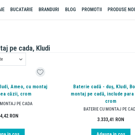
IE
BUCATARIE
BRANDURI
BLOG
PROMOTII
PRODUSE NO
taj pe cada, Kludi
Kludi, Ameo, cu montaj
Baterie cadă - duș, Kludi, B
ea căzii, crom
montaj pe cadă, include para
crom
 MONTAJ PE CADA
BATERIE CU MONTAJ PE CA
84,42
RON
3.333,41
RON
ga in cos
Adauga in cos