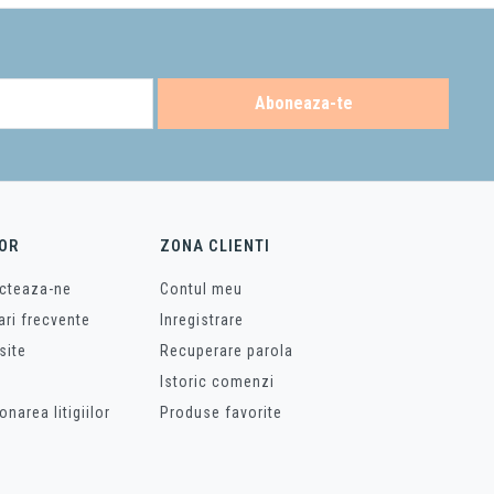
Aboneaza-te
OR
ZONA CLIENTI
cteaza-ne
Contul meu
ari frecvente
Inregistrare
site
Recuperare parola
Istoric comenzi
onarea litigiilor
Produse favorite