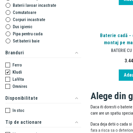
Baterii lavoar incastrate
Comutatoare
Corpuri incastrate
Dus igienic
Pipa pentru cada
Baterie cadă - 
Set baterii baie
montaj pe ma
BATERIE CU
Branduri
3.4
Ferro
Kludi
Adau
LaVita
Omnires
Alege din 
Disponibilitate
Daca iti doresti o bater
In stoc
care are un
spatiu specia
Tip de actionare
Daca deja detii o cada si 
fara a risca sa o deterior