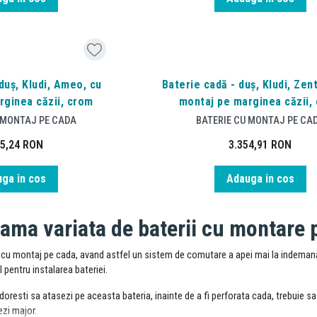
duș, Kludi, Ameo, cu
Baterie cadă - duș, Kludi, Zen
rginea căzii, crom
montaj pe marginea căzii,
 MONTAJ PE CADA
BATERIE CU MONTAJ PE CA
45,24
RON
3.354,91
RON
ga in cos
Adauga in cos
gama variata de baterii cu montare 
ie cu montaj pe cada, avand astfel un sistem de comutare
a apei mai la indeman
l pentru instalarea bateriei
.
doresti sa atasezi pe aceasta bateria, inainte de a fi perforata cada, t
rebuie sa
ezi major.