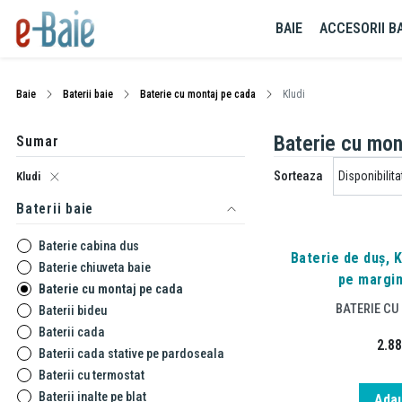
BAIE
ACCESORII BA
Baie
Baterii baie
Baterie cu montaj pe cada
Kludi
Baterie cu mon
Sumar
Sorteaza
Kludi
Baterii baie
Baterie cabina dus
Baterie de duș, 
Baterie chiuveta baie
pe margin
Baterie cu montaj pe cada
BATERIE CU
Baterii bideu
Baterii cada
2.8
Baterii cada stative pe pardoseala
Baterii cu termostat
Baterii inalte pe blat
Adau