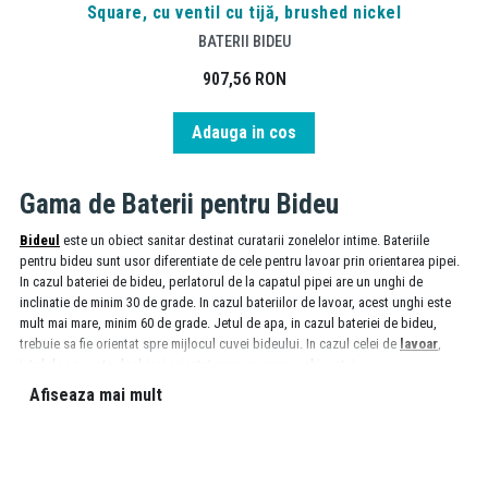
Square, cu ventil cu tijă, brushed nickel
BATERII BIDEU
907,56
RON
Adauga in cos
Gama de Baterii pentru Bideu
Bideul
este un obiect sanitar destinat curatarii zonelelor intime. Bateriile
pentru bideu sunt usor diferentiate de cele pentru lavoar prin orientarea pipei.
In cazul bateriei de bideu, perlatorul de la capatul pipei are un unghi de
inclinatie de minim 30 de grade. In cazul bateriilor de lavoar, acest unghi este
mult mai mare, minim 60 de grade. Jetul de apa, in cazul bateriei de bideu,
trebuie sa fie orientat spre mijlocul cuvei bideului. In cazul celei de
lavoar
,
jetul de apa este deobicei orientat spre scurgerea chiuvetei.
Afiseaza mai mult
Baterii bideu calitative
Atunci cand esti nehotarat asupra bateriei de lavoar pe care trebuie sa o
achizitionezi iata cateva lucruri de care e bine sa tii cont: tipul de actionare sa