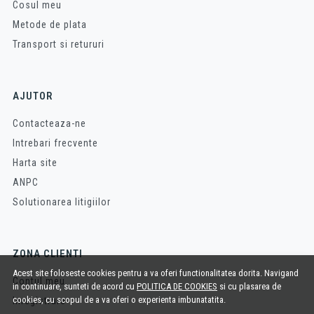
Cosul meu
Metode de plata
Transport si retururi
AJUTOR
Contacteaza-ne
Intrebari frecvente
Harta site
ANPC
Solutionarea litigiilor
ZONA CLIENTI
Acest site foloseste cookies pentru a va oferi functionalitatea dorita. Navigand
Contul meu
in continuare, sunteti de acord cu
POLITICA DE COOKIES
si cu plasarea de
cookies, cu scopul de a va oferi o experienta imbunatatita.
Inregistrare