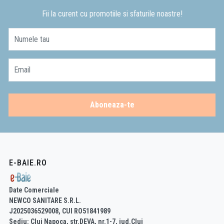
Fii la curent cu promotiile si sfaturile noastre!
Numele tau
Email
Aboneaza-te
E-BAIE.RO
Date Comerciale
NEWCO SANITARE S.R.L.
J2025036529008, CUI RO51841989
Sediu: Cluj Napoca, str.DEVA, nr.1-7, jud.Cluj