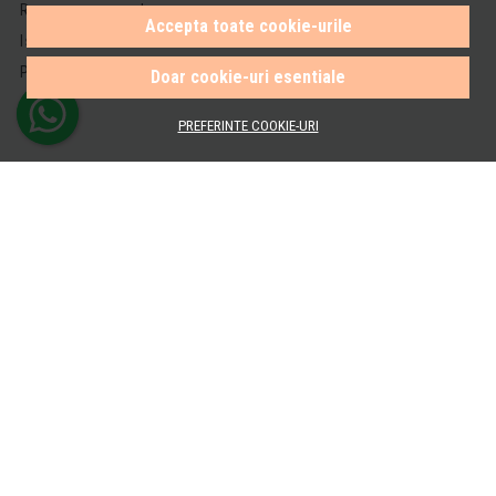
Recuperare parola
Accepta toate cookie-urile
Istoric comenzi
Produse favorite
Doar cookie-uri esentiale
PREFERINTE COOKIE-URI