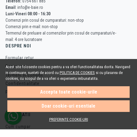
Telefon:
0754 661 885
Email
: info@e-baie.ro
Luni-Vineri 08:00 - 16:30
Comenzi prin cosul de cumparaturi: non-stop
Comenzi prin e-mail: non-stop
Termenul de preluare al comenzilor prin cosul de cumparaturi/e-
mail: 4 ore lucratoare
DESPRE NOI
Formular retur
Despre noi
Acest site foloseste cookies pentru a va oferi functionalitatea dorita. Navigand
in continuare, sunteti de acord cu
POLITICA DE COOKIES
si cu plasarea de
Termeni si conditii
cookies, cu scopul de a va oferi o experienta imbunatatita.
Confidentialitate
Accepta toate cookie-urile
Politica de Cookies
Doar cookie-uri esentiale
INFORMATII
PREFERINTE COOKIE-URI
Cum cumpar
Cosul meu