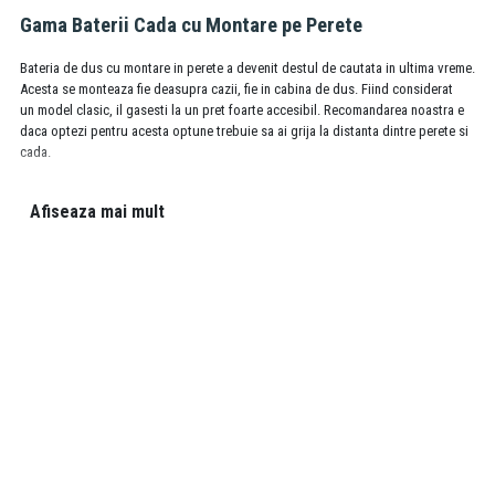
Gama Baterii Cada cu Montare pe Perete
Bateria de dus cu montare in perete a devenit destul de cautata in ultima vreme.
Acesta se monteaza fie
deasupra cazii
, fie in
cabina de dus
. Fiind considerat
un
model clasic,
il gasesti la un
pret foarte accesibil.
Recomandarea noastra e
daca optezi pentru acesta optune trebuie sa ai grija la distanta dintre perete si
cada.
FAQ
Afiseaza mai mult
De ce sa alegi bateria de cada pe perete?
Raspuns:
Fiind un sistem simplu, se numara printre primele alegeri intr-o
baie. In plus, bateriile de cada pe perete pot fi versatile in cazul in care optezi
ulterior pentru o cabina de dus, in locul cazii.
Din ce material sunt bateriile de cada pe perete?
Raspuns:
In general, bateriile de cada pe perete sunt fabricate din alama
sanitara, insa materialele alese si calitatea depind de producator.