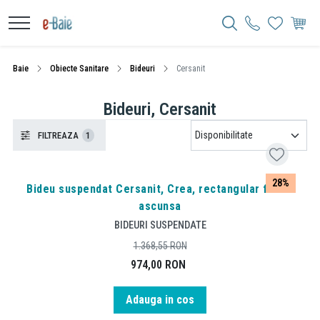
Baie
Obiecte Sanitare
Bideuri
Cersanit
Bideuri, Cersanit
FILTREAZA
1
28%
Bideu suspendat Cersanit, Crea, rectangular fixare
ascunsa
BIDEURI SUSPENDATE
1.368,55
RON
974,00
RON
Adauga in cos