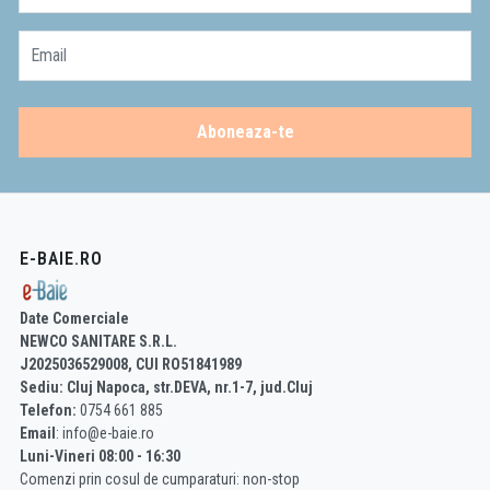
Vezi aici bideurile suspendate din oferta E-Baie!
Accesorii esențiale pentru bideu:
Email
Baterie bideu
:
Asigură alimentarea cu apă caldă și rece.
Ventil bideu:
Controlează fluxul de apă.
Sifon bideu:
Elimină apa uzată.
Aboneaza-te
Ramă bideu suspendat:
Necesară doar pentru bideurile suspendate.
Descoperă și:
Baterii bideu:
O gamă variată de modele pentru a se potrivi perfect cu bideul
tău.
E-BAIE.RO
Ventile:
Asigură controlul precis al fluxului de apă.
Sifoane bideu:
Sifoane speciale concepute pentru bideuri.
Date Comerciale
Investește în confortul și igiena ta cu un
NEWCO SANITARE S.R.L.
bideu premium!
J2025036529008, CUI RO51841989
Sediu: Cluj Napoca, str.DEVA, nr.1-7, jud.Cluj
Telefon:
0754 661 885
Email
: info@e-baie.ro
Luni-Vineri 08:00 - 16:30
Comenzi prin cosul de cumparaturi: non-stop