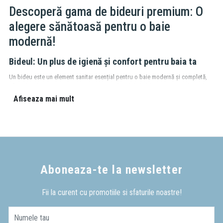
Descoperă gama de bideuri premium: O
alegere sănătoasă pentru o baie
modernă!
Bideul: Un plus de igienă și confort pentru baia ta
Un bideu este un element sanitar esențial pentru o baie modernă și completă,
oferind o alternativă mai curată și mai confortabilă la hârtia igienică.
Alege din
gama noastră de bideuri premium,
disponibile în două categorii:
Afiseaza mai mult
Bideu pe podea:
Avantaje:
Instalare simplă,
cost accesibil,
suport robust,
varietate de modele.
Dezavantaje:
Ocupă mai mult spațiu,
curățarea sub bideu poate fi mai dificilă.
Vezi aici bideurile pe pardoseala din oferta E-Baie!
Aboneaza-te la newsletter
Bideu suspendat:
Fii la curent cu promotiile si sfaturile noastre!
Avantaje:
Design modern și elegant,
ușor de curățat sub bideu,
economisește
spațiu.
Dezavantaje:
Instalare mai complexă,
cost mai ridicat.
Numele tau