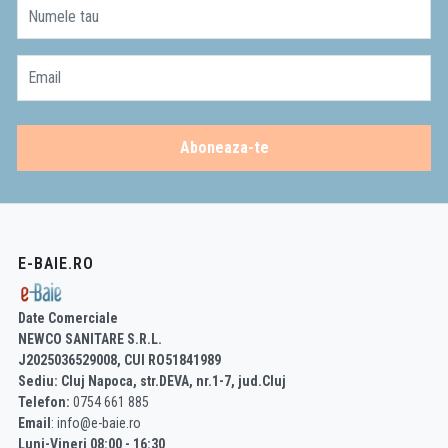
Numele tau
Email
Aboneaza-te
E-BAIE.RO
Date Comerciale
NEWCO SANITARE S.R.L.
J2025036529008, CUI RO51841989
Sediu: Cluj Napoca, str.DEVA, nr.1-7, jud.Cluj
Telefon:
0754 661 885
Email
: info@e-baie.ro
Luni-Vineri 08:00 - 16:30