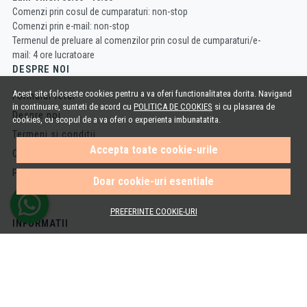
Comenzi prin cosul de cumparaturi: non-stop
Comenzi prin e-mail: non-stop
Termenul de preluare al comenzilor prin cosul de cumparaturi/e-
mail: 4 ore lucratoare
DESPRE NOI
Acest site foloseste cookies pentru a va oferi functionalitatea dorita. Navigand
Formular retur
in continuare, sunteti de acord cu
POLITICA DE COOKIES
si cu plasarea de
Despre noi
cookies, cu scopul de a va oferi o experienta imbunatatita.
Termeni si conditii
Accepta toate cookie-urile
Confidentialitate
Politica de Cookies
Doar cookie-uri esentiale
PREFERINTE COOKIE-URI
INFORMATII
Cum cumpar
Cosul meu
Metode de plata