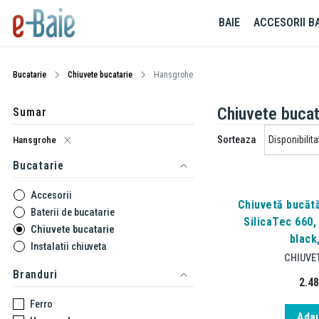
BAIE
ACCESORII BA
Bucatarie
Chiuvete bucatarie
Hansgrohe
Chiuvete bucat
Sumar
Sorteaza
Hansgrohe
Bucatarie
Accesorii
Chiuvetă bucăt
Baterii de bucatarie
SilicaTec 660,
Chiuvete bucatarie
black
Instalatii chiuveta
CHIUVE
Branduri
2.4
Ferro
Adau