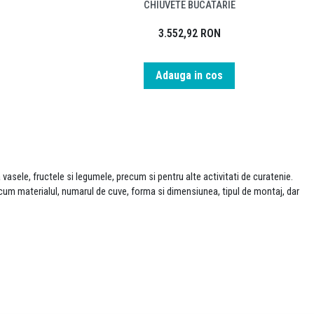
CHIUVETE BUCATARIE
3.552,92
RON
Adauga in cos
asele, fructele si legumele, precum si pentru alte activitati de curatenie.
ecum materialul, numarul de cuve, forma si dimensiunea, tipul de montaj, dar
cesteia. Iata cateva dintre cele mai populare materiale folosite pentru