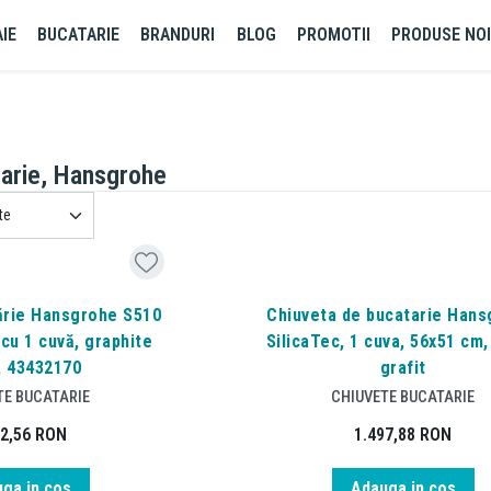
IE
BUCATARIE
BRANDURI
BLOG
PROMOTII
PRODUSE NO
arie, Hansgrohe
ărie Hansgrohe S510
Chiuveta de bucatarie Hans
 cu 1 cuvă, graphite
SilicaTec, 1 cuva, 56x51 cm
, 43432170
grafit
TE BUCATARIE
CHIUVETE BUCATARIE
82,56
RON
1.497,88
RON
ga in cos
Adauga in cos