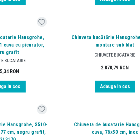
ucatarie Hansgrohe,
Chiuveta bucătărie Hansgrohe
1 cuva cu picurator,
montare sub blat
ru grafit
CHIUVETE BUCATARIE
TE BUCATARIE
2.878,79
RON
65,34
RON
ga in cos
Adauga in cos
rie Hansgrohe, S510-
Chiuveta de bucatarie Hansg
 77 cm, negru grafit,
cuva, 76x50 cm, inox
313170