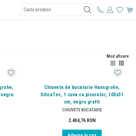
I
Mod afisare
grohe,
Chiuveta de bucatarie Hansgrohe,
, negru
SilicaTec, 1 cuva cu picurator, 105x51
cm, negru grafit
CHIUVETE BUCATARIE
2.404,76
RON
Adauga in cos