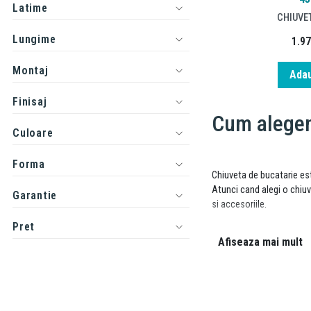
Latime
CHIUVE
Lungime
1.9
Montaj
Adau
Finisaj
Cum alegem
Culoare
Forma
Chiuveta de bucatarie est
Atunci cand alegi o chiuv
Garantie
si accesoriile.
Pret
Afiseaza mai mult
Alege chiuve
Materialul din care este 