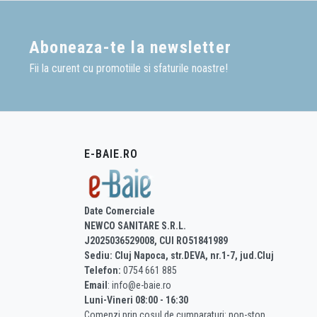
chiuvetele de bucatarie:
Aboneaza-te la newsletter
Chiuveta de Gr
Fii la curent cu promotiile si sfaturile noastre!
Chiuvetele de bucatarie di
indelungat.
Granitul este un material
textura ondulata.
Chiuvetele din granit sau
E-BAIE.RO
chiuvete sunt, de asemen
Aceste chiuvete sunt, de 
Date Comerciale
NEWCO SANITARE S.R.L.
Chiuveta de In
J2025036529008, CUI RO51841989
Sediu: Cluj Napoca, str.DEVA, nr.1-7, jud.Cluj
Chiuvetele din inox sunt 
Telefon:
0754 661 885
poate cea mai populara, d
Email
: info@e-baie.ro
Aceste chiuvete sunt fabri
Luni-Vineri 08:00 - 16:30
intensiva. În plus, otelul
Comenzi prin cosul de cumparaturi: non-stop