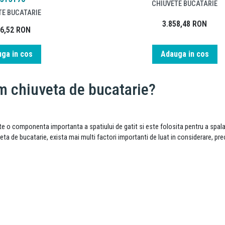
CHIUVETE BUCATARIE
TE BUCATARIE
3.858,48
RON
76,52
RON
ga in cos
Adauga in cos
 chiuveta de bucatarie?
e o componenta importanta a spatiului de gatit si este folosita pentru a spala v
eta de bucatarie, exista mai multi factori importanti de luat in considerare, pr
ta in functie de material
facuta chiuveta de bucatarie poate influenta durabilitatea, aspectul si costul a