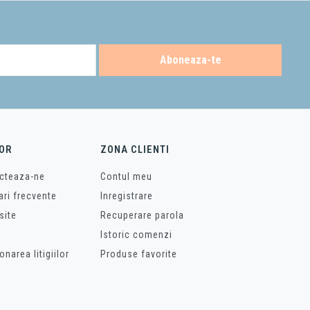
Aboneaza-te
 rezistenta la zgarieturi, patare si la utilizarea zilnica pentru un timp
ura, pe de alta parte, este cunoscuta pentru frumusetea ei naturala si
r fi negru si antracit, la culori deschise, cum ar fi alb sau crem. Aceste
OR
ZONA CLIENTI
rotunde sau dreptunghiulare, la modele mai moderne si mai indraznete.
pentru bucatarii.
cteaza-ne
Contul meu
ari frecvente
Inregistrare
site
Recuperare parola
Istoric comenzi
onarea litigiilor
Produse favorite
 rezistentei la coroziune si la temperaturi ridicate. Chiuveta de inox este
l pentru o chiuveta de bucatarie care trebuie sa reziste la utilizare
alegerea multor utilizatori.