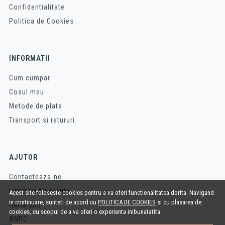
Confidentialitate
Politica de Cookies
INFORMATII
Cum cumpar
Cosul meu
Metode de plata
Transport si retururi
AJUTOR
Contacteaza-ne
Intrebari frecvente
Acest site foloseste cookies pentru a va oferi functionalitatea dorita. Navigand
in continuare, sunteti de acord cu
POLITICA DE COOKIES
si cu plasarea de
Harta site
cookies, cu scopul de a va oferi o experienta imbunatatita.
ANPC