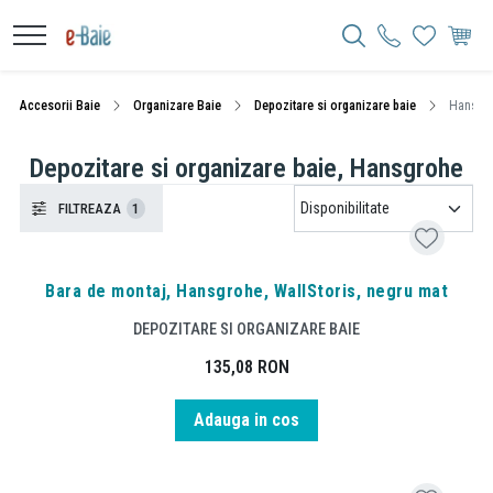
Accesorii Baie
Organizare Baie
Depozitare si organizare baie
Hansgr
Depozitare si organizare baie, Hansgrohe
FILTREAZA
1
Bara de montaj, Hansgrohe, WallStoris, negru mat
DEPOZITARE SI ORGANIZARE BAIE
135,08
RON
Adauga in cos