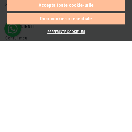
Solutionarea litigiilor
Accepta toate cookie-urile
Doar cookie-uri esentiale
ZONA CLIENTI
PREFERINTE COOKIE-URI
Contul meu
Inregistrare
Recuperare parola
Istoric comenzi
Produse favorite