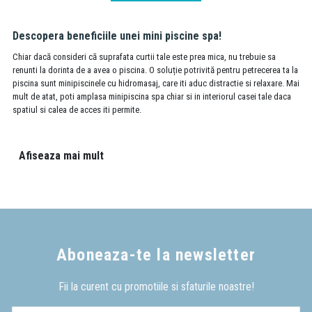
Descopera beneficiile unei mini piscine spa!
Chiar dacă consideri că suprafata curtii tale este prea mica, nu trebuie sa
renunti la dorinta de a avea o piscina. O soluție potrivită pentru petrecerea ta la
piscina sunt minipiscinele cu hidromasaj, care iti aduc distractie si relaxare. Mai
mult de atat, poti amplasa minipiscina spa chiar si in interiorul casei tale daca
spatiul si calea de acces iti permite.
Minipiscina poate crea un spatiu intim
Afiseaza mai mult
O minipiscina jacuzzi de exterior poate face diferenta in curtea ta. Arata grozav
si ofera un sentiment de intimitate unic. Te poti relaxa alaturi de cei dragi seara
privind apusul, ori dimineata la rasarit, in zile de weekend sau in orice moment
prielnic. Un pahar de vin este singurul accesoriu de care ai nevoie.
Beneficiile pentru sanatate ale mini piscinei cu hidromasaj
si cromatoterapie
Aboneaza-te la newsletter
O piscina cu hidromasaj si cromatoterapie nu mai este privita ca un lux, ci este
extrem de utilizate si de recomandata pentru ameliorarea si reducerea durerilor
Fii la curent cu promotiile si sfaturile noastre!
musculare. Stresul si el poate fi redus cu ajutorul hidromasajului si a
cromatoterapiei. Mini piscina cu hidromasaj si lumina colorata a ajuta la