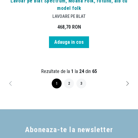
Lavoar pe blat Spectrum, Moana Folk, rotund, alb cu
model folk
LAVOARE PE BLAT
468,70
RON
Adauga in cos
Rezultate de la
1
la
24
din
65
1
2
3
Aboneaza-te la newsletter