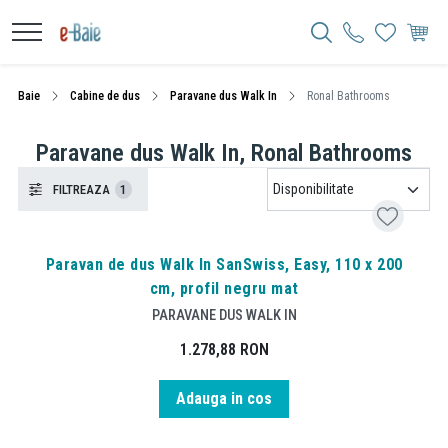
Baie
Cabine de dus
Paravane dus Walk In
Ronal Bathrooms
Paravane dus Walk In, Ronal Bathrooms
FILTREAZA
1
Paravan de dus Walk In SanSwiss, Easy, 110 x 200
cm, profil negru mat
PARAVANE DUS WALK IN
1.278,88
RON
Adauga in cos