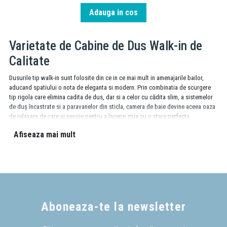
Adauga in cos
Varietate de Cabine de Dus Walk-in de
Calitate
Dusurile tip walk-in sunt folosite din ce in ce mai mult in amenajarile bailor,
aducand spatiului o nota de eleganta si modern. Prin combinatia de scurgere
tip rigola care elimina cadita de dus, dar si a celor cu cădita slim, a
sistemelor
de duș încastrate
si a paravanelor din sticla, camera de baie devine aceea oaza
de relaxare de care ai nevoie pentru a începe ziua cu o stare perfecta.
Avantajele Cabinei de Dus Walk-in
Afiseaza mai mult
Walk-in-ul este o solutie moderna pentru baia ta. Presupune imprejmuirea unei
suprafete destinate unui dus, dar fara rigiditatea unui cadru de tip cabina. Este
expresia libertatii in baie; unul sau mai multi pereti de sticla securizata, ofera
siguranta, intrare libera, spatiu, personalizare maxima.
Daca ai nevoie de sfaturi suplimentare, consultantii nostri sunt disponibili
Aboneaza-te la newsletter
pentru a te indruma spre alegerea corecta.
(
contact
/
telefon
)