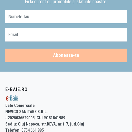
Fii la curent cu promotiile si sfaturile noastre!
Numele tau
Email
Aboneaza-te
E-BAIE.RO
Date Comerciale
NEWCO SANITARE S.R.L.
J2025036529008, CUI RO51841989
Sediu: Cluj Napoca, str.DEVA, nr.1-7, jud.Cluj
Telefon:
0754 661 885