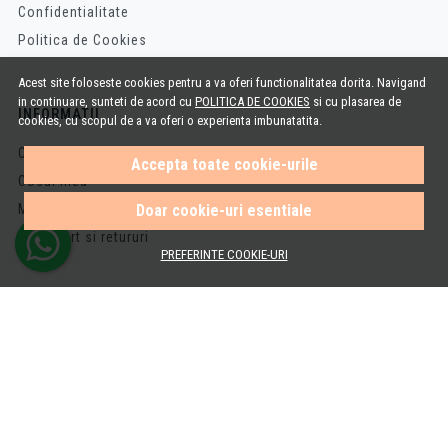
Confidentialitate
Politica de Cookies
Acest site foloseste cookies pentru a va oferi functionalitatea dorita. Navigand
in continuare, sunteti de acord cu
POLITICA DE COOKIES
si cu plasarea de
INFORMATII
cookies, cu scopul de a va oferi o experienta imbunatatita.
Cum cumpar
Accepta toate cookie-urile
Cosul meu
Doar cookie-uri esentiale
Metode de plata
Transport si retururi
PREFERINTE COOKIE-URI
AJUTOR
Contacteaza-ne
Intrebari frecvente
Harta site
ANPC