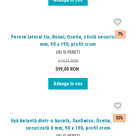
7%
Perete lateral fix, Ronal, Ocelia, sticlă securizată 5
mm, 90 x 190, profil crom
USI SI PERETI
644,65
RON
599,00
RON
Adauga in cos
32%
Ușă batantă dintr-o bucată, SanSwiss, Ocelia, sticlă
securizată 6 mm, 90 x 190, profil crom
USI SI PERETI