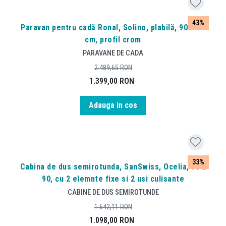
43%
Paravan pentru cadă Ronal, Solino, plabilă, 90X150
cm, profil crom
PARAVANE DE CADA
2.489,65
RON
1.399,00
RON
Adauga in cos
33%
Cabina de dus semirotunda, SanSwiss, Ocelia, 90 x
90, cu 2 elemnte fixe si 2 usi culisante
CABINE DE DUS SEMIROTUNDE
1.642,11
RON
1.098,00
RON