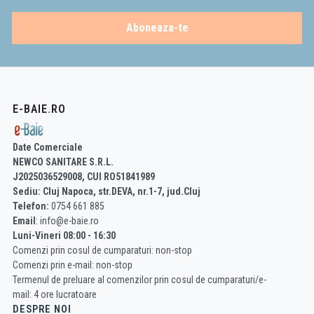
Aboneaza-te
E-BAIE.RO
Date Comerciale
NEWCO SANITARE S.R.L.
J2025036529008, CUI RO51841989
Sediu: Cluj Napoca, str.DEVA, nr.1-7, jud.Cluj
Telefon:
0754 661 885
Email
: info@e-baie.ro
Luni-Vineri 08:00 - 16:30
Comenzi prin cosul de cumparaturi: non-stop
Comenzi prin e-mail: non-stop
Termenul de preluare al comenzilor prin cosul de cumparaturi/e-
mail: 4 ore lucratoare
DESPRE NOI