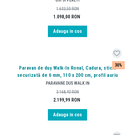
1.633,50
RON
1.098,00
RON
Adauga in cos
30%
Paravan de duș Walk-In Ronal, Cadura, sticlă
securizată de 6 mm, 110 x 200 cm, profil auriu
PARAVANE DUS WALK IN
3.168,43
RON
2.199,99
RON
Adauga in cos