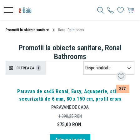
Promotii la obiecte sanitare
Ronal Bathrooms
Promotii la obiecte sanitare, Ronal
Bathrooms
FILTREAZA
1
37%
Paravan de cadă Ronal, Easy, Aquaperle, sticlă
securizată de 6 mm, 80 x 150 cm, profil crom
PARAVANE DE CADA
1.390,25
RON
875,00
RON
Adauga in cos