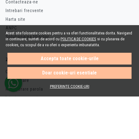
Contacteaza-ne
Intrebari frecvente
Harta site
ANPC
Acest site foloseste cookies pentru a va oferi functionalitatea dorita. Navigand
Solutionarea litigiilor
in continuare, sunteti de acord cu
POLITICA DE COOKIES
si cu plasarea de
cookies, cu scopul de a va oferi o experienta imbunatatita.
Accepta toate cookie-urile
ZONA CLIENTI
Contul meu
Doar cookie-uri esentiale
Inregistrare
PREFERINTE COOKIE-URI
Recuperare parola
Istoric comenzi
Produse favorite