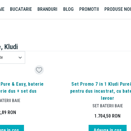
IE
BUCATARIE
BRANDURI
BLOG
PROMOTII
PRODUSE NO
, Kludi
, Pure & Easy, baterie
Set Promo 7 in 1 Kludi Pure
erie dus + set dus
pentru dus incastrat, cu bat
lavoar
ATERII BAIE
SET BATERII BAIE
2,89
RON
1.704,50
RON
ga in cos
Adauga in cos