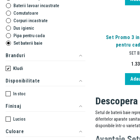
Baterii lavoar incastrate
Comutatoare
Corpuri incastrate
Dus igienic
Pipa pentru cada
Set Promo 3 in
Set baterii baie
pentru cad
SET B
Branduri
1.3
Kludi
Adau
Disponibilitate
In stoc
Descopera o
Finisaj
Setul de baterii baie repr
Lucios
diferitelor aparate sanita
disponibile într-o varieta
Culoare
Avantaje Setu