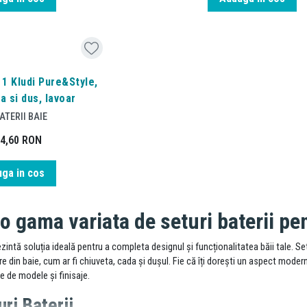
 1 Kludi Pure&Style,
a si dus, lavoar
ATERII BAIE
34,60
RON
ga in cos
 gama variata de seturi baterii pe
ezintă soluția ideală pentru a completa designul și funcționalitatea băii tale. Set
re din baie, cum ar fi chiuveta, cada și dușul. Fie că îți dorești un aspect modern 
te de modele și finisaje.
ri Baterii