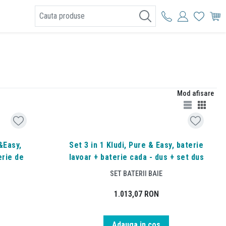
I
Mod afisare
&Easy,
Set 3 in 1 Kludi, Pure & Easy, baterie
erie de
lavoar + baterie cada - dus + set dus
SET BATERII BAIE
1.013,07
RON
Adauga in cos