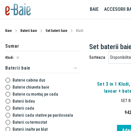
BAIE
ACCESORII BA
Baie
Baterii baie
Set baterii baie
Kludi
Set baterii baie
Sumar
Sorteaza
Kludi
Baterii baie
Baterie cabina dus
Set 3 in 1 Kludi
Baterie chiuveta baie
lavoar + bat
Baterie cu montaj pe cada
SET B
Baterii bideu
Baterii cada
94
Baterii cada stative pe pardoseala
Baterii cu termostat
Baterii inalte pe blat
Adau