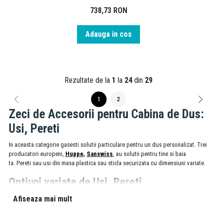
738,73
RON
Adauga in cos
Rezultate de la
1
la
24
din
29
1
2
Zeci de Accesorii pentru Cabina de Dus:
Usi, Pereti
In aceasta categorie gasesti solutii particulare pentru un dus personalizat. Trei
producatori europeni,
Huppe
,
Sanswiss
, au solutii pentru tine si baia
ta. Pereti sau usi din masa plastica sau sticla securizata cu dimensiuni variate.
Optiuni variate de Usi, Pereti
Afiseaza mai mult
Peretii de sticla pot forma cabine de dus moderne si elegante, iar paravanul
pentru cada iti va oferi o protectie sporita fata de restul baii astfel incat sa