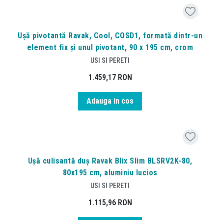
Ușă pivotantă Ravak, Cool, COSD1, formată dintr-un
element fix și unul pivotant, 90 x 195 cm, crom
USI SI PERETI
1.459,17
RON
Adauga in cos
Ușă culisantă duș Ravak Blix Slim BLSRV2K-80,
80x195 cm, aluminiu lucios
USI SI PERETI
1.115,96
RON