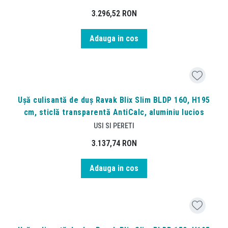
3.296,52
RON
Adauga in cos
Ușă culisantă de duș Ravak Blix Slim BLDP 160, H195
cm, sticlă transparentă AntiCalc, aluminiu lucios
USI SI PERETI
3.137,74
RON
Adauga in cos