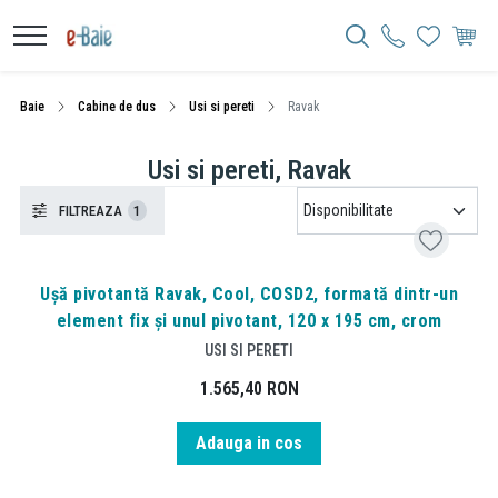
Baie
Cabine de dus
Usi si pereti
Ravak
Usi si pereti, Ravak
FILTREAZA
1
Ușă pivotantă Ravak, Cool, COSD2, formată dintr-un
element fix și unul pivotant, 120 x 195 cm, crom
USI SI PERETI
1.565,40
RON
Adauga in cos