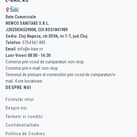
E-BAIE.RO
Date Comerciale
NEWCO SANITARE S.R.L.
J2025036529008, CUI RO51841989
Sediu: Cluj Napoca, str.DEVA, nr.1-7, jud.Cluj
Telefon:
0754 661 885
Email
: info@e-baie.ro
Luni-Vineri 08:00 - 16:30
Comenzi prin cosul de cumparaturi: non-stop
Comenzi prin e-mail: non-stop
Termenul de preluare al comenzilor prin cosul de cumparaturi/e-
mail: 4 ore lucratoare
DESPRE NOI
Formular retur
Despre noi
Termeni si conditii
Confidentialitate
Politica de Cookies