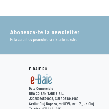
Daca te-ai decis asupra 
e-Baie iti pune la dispozi
Daca ai dificultati in ale
Aboneaza-te la newsletter
Fii la curent cu promotiile si sfaturile noastre!
E-BAIE.RO
Date Comerciale
NEWCO SANITARE S.R.L.
J2025036529008, CUI RO51841989
Sediu: Cluj Napoca, str.DEVA, nr.1-7, jud.Cluj