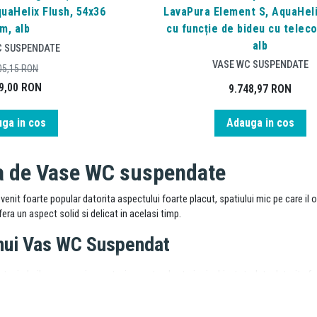
quaHelix Flush, 54x36
LavaPura Element S, AquaHeli
m, alb
cu funcție de bideu cu telec
alb
C SUSPENDATE
VASE WC SUSPENDATE
05,15
RON
9,00
RON
9.748,97
RON
ga in cos
Adauga in cos
a de Vase WC suspendate
it foarte popular datorita aspectului foarte placut, spatiului mic pe care il ocu
era un aspect solid si delicat in acelasi timp.
unui Vas WC Suspendat
t prinderile ascunse in perete, iar conturul exterior inchis, totodata datorita f
de acest produs, poti achizitiona un
capac wc
compatibil pentru a se completa a
antibacterian cu sistem soft close. Datorita acestuia curatarea este mai facila