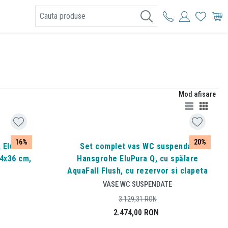
I
Mod afisare
16%
20%
 EluPura
Set complet vas WC suspendat
54x36 cm,
Hansgrohe EluPura Q, cu spălare
AquaFall Flush, cu rezervor si clapeta
VASE WC SUSPENDATE
3.129,31
RON
2.474,00
RON