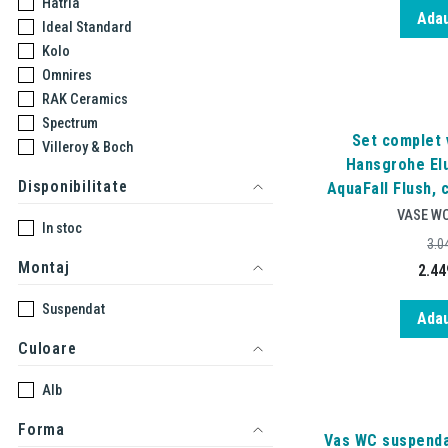
Hatria
Adau
Ideal Standard
Kolo
Omnires
RAK Ceramics
Spectrum
Set complet
Villeroy & Boch
Hansgrohe Elu
Disponibilitate
AquaFall Flush, 
VASE W
In stoc
3.0
Montaj
2.44
Suspendat
Adau
Culoare
Alb
Forma
Vas WC suspenda