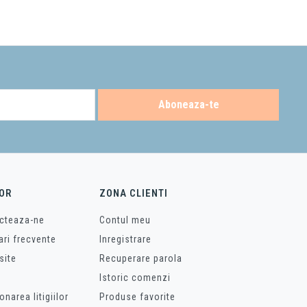
j
si
sisteme de prindere
.
 confortul tau, raspund nevoilor individuale si protejeaza mediul inconjurator.
ndruma.
telefon
Aboneaza-te
OR
ZONA CLIENTI
cteaza-ne
Contul meu
ari frecvente
Inregistrare
site
Recuperare parola
Istoric comenzi
onarea litigiilor
Produse favorite