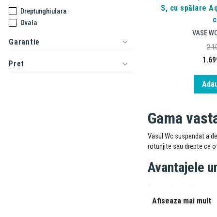
S, cu spălare A
Dreptunghiulara
c
Ovala
VASE W
Garantie
2.1
1.69
Pret
Adau
Gama vast
Vasul Wc suspendat a deven
rotunjite sau drepte ce of
Avantajele 
Avantajele vasului wc sun
mult mai facila. Alaturi 
Afiseaza mai mult
dispozitie e tratamentul 