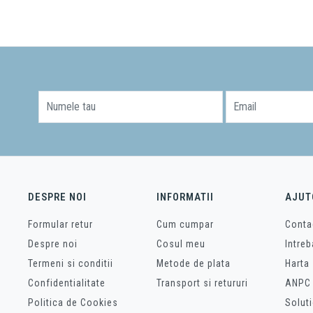
vasului WC, iti recomandam sa vezi si categoria de
rezervoare
,
rame de mota
tie o gama variata de vase WC cu diferite functii si solutii care vor contribui la
gerea unui produs sanitar, consultantii nostri iti stau la dispozitie pentru a te i
Numele tau
Email
DESPRE NOI
INFORMATII
AJUT
Formular retur
Cum cumpar
Conta
Despre noi
Cosul meu
Intreb
Termeni si conditii
Metode de plata
Harta 
Confidentialitate
Transport si retururi
ANPC
Politica de Cookies
Soluti