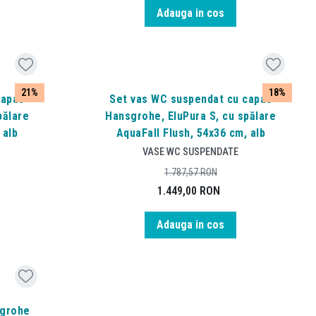
Adauga in cos
21%
18%
capac
Set vas WC suspendat cu capac
pălare
Hansgrohe, EluPura S, cu spălare
 alb
AquaFall Flush, 54x36 cm, alb
VASE WC SUSPENDATE
1.787,57
RON
1.449,00
RON
Adauga in cos
sgrohe