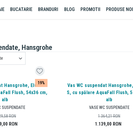
IE
BUCATARIE
BRANDURI
BLOG
PROMOTII
PRODUSE NO
endate, Hansgrohe
19%
t Hansgrohe, EluPura
Vas WC suspendat Hansgrohe,
aFall Flush, 54x36 cm,
S, cu spălare AquaFall Flush, 
alb
alb
C SUSPENDATE
VASE WC SUSPENDATE
29,58
RON
1.364,21
RON
9,00
RON
1.139,00
RON