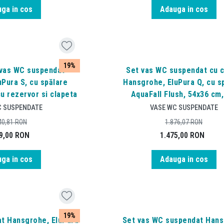
ga in cos
Adauga in cos
19%
 vas WC suspendat
Set vas WC suspendat cu 
Pura S, cu spălare
Hansgrohe, EluPura Q, cu s
cu rezervor si clapeta
AquaFall Flush, 54x36 cm,
C SUSPENDATE
VASE WC SUSPENDATE
40,81
RON
1.876,07
RON
9,00
RON
1.475,00
RON
ga in cos
Adauga in cos
19%
t Hansgrohe, EluPura
Set vas WC suspendat Han