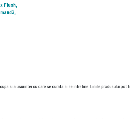
x Flush,
omandă,
pa si a usurintei cu care se curata si se intretine. Liniile produsului pot fi
aptului ca este suspendat curatarea zonei din jurul vasului dar si sub este
rmonios. Un avantaj pe care il au produsele pe care ti le punem la
.