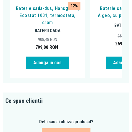
12%
Baterie cada-dus, Hansgrohe,
Baterie cada - 
Ecostat 1001, termostata,
Algeo, cu pipa 
crom
BATERII 
BATERII CADA
359,99
908,48
RON
269,00
799,00
RON
Adauga in cos
Adauga i
Ce spun clientii
Detii sau ai utilizat produsul?