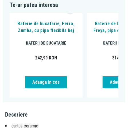
Te-ar putea interesa
Baterie de bucatarie, Ferro,
Baterie de bucat
Zumba, cu pipa flexibila bej
Freya, pipa extra
BATERII DE BUCATARIE
BATERII DE B
242,99
RON
314,99
Adauga in cos
Adauga i
Descriere
cartus ceramic