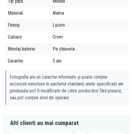
Tip pipa
Mobila
ani, grupul Ferro isi asigura locul prin faptul ca produsele lor
vizeaza o calitate excelenta, la preturi accesibile tuturor.
Material
Alama
Finisaj
Lucios
Culoare
Crom
Montaj baterie
Pe chiuveta
Garantie
5 ani
Fotografia are un caracter informativ și poate conține
accesorii neincluse în pachetul standard; unele specificații ale
produsului pot fi modificate de către producător fără preaviz,
sau pot conține erori de operare
Alti clienti au mai cumparat