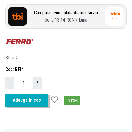
Cumpara acum, plateste mai tarziu
Detalii
aici
de la
13,14 RON
/ Luna
Stoc
5
Cod
BFI4
−
+
Adauga in cos
In stoc