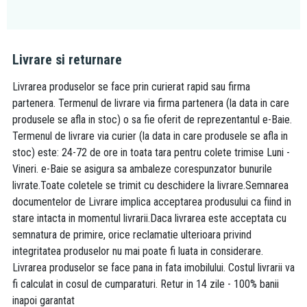
Livrare si returnare
Livrarea produselor se face prin curierat rapid sau firma
partenera. Termenul de livrare via firma partenera (la data in care
produsele se afla in stoc) o sa fie oferit de reprezentantul e-Baie.
Termenul de livrare via curier (la data in care produsele se afla in
stoc) este: 24-72 de ore in toata tara pentru colete trimise Luni -
Vineri. e-Baie se asigura sa ambaleze corespunzator bunurile
livrate.Toate coletele se trimit cu deschidere la livrare.Semnarea
documentelor de Livrare implica acceptarea produsului ca fiind in
stare intacta in momentul livrarii.Daca livrarea este acceptata cu
semnatura de primire, orice reclamatie ulterioara privind
integritatea produselor nu mai poate fi luata in considerare.
Livrarea produselor se face pana in fata imobilului. Costul livrarii va
fi calculat in cosul de cumparaturi. Retur in 14 zile - 100% banii
inapoi garantat