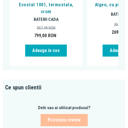
Ecostat 1001, termostata,
Algeo, cu pipa 
crom
BATERII 
BATERII CADA
359,99
907,49
RON
269,00
799,00
RON
Adauga in cos
Adauga i
Ce spun clientii
Detii sau ai utilizat produsul?
Posteaza review