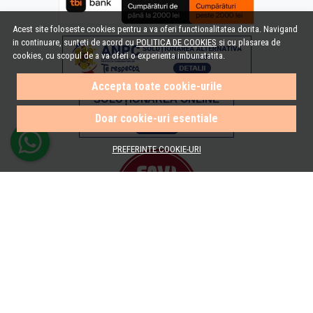
Acest site foloseste cookies pentru a va oferi functionalitatea dorita. Navigand
in continuare, sunteti de acord cu
POLITICA DE COOKIES
si cu plasarea de
cookies, cu scopul de a va oferi o experienta imbunatatita.
Accepta toate cookie-urile
Doar cookie-uri esentiale
PREFERINTE COOKIE-URI
© e-Baie.ro 2026
Magazin online creat cu MerchantPro