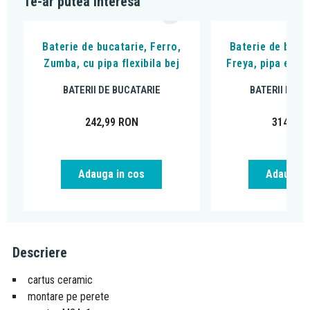
Te-ar putea interesa
Baterie de bucatarie, Ferro,
Baterie de bucat
Zumba, cu pipa flexibila bej
Freya, pipa extra
BATERII DE BUCATARIE
BATERII DE B
242,99
RON
314,99
Adauga in cos
Adauga i
Descriere
cartus ceramic
montare pe perete