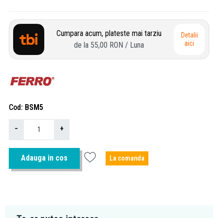
Cumpara acum, plateste mai tarziu
Detalii
aici
de la
55,00 RON
/ Luna
Cod
BSM5
−
+
Adauga in cos
La comanda