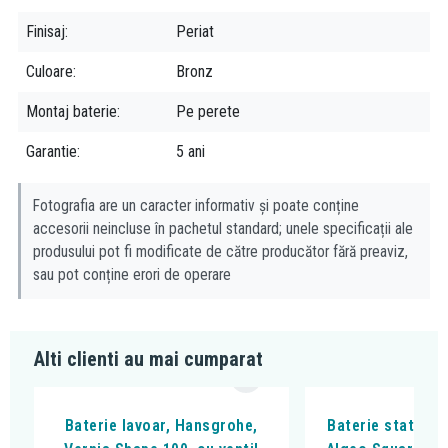
usoare si mai fine, pentru crearea unor tipuri de jeturi
senzationale. In plus, economisesti si apa!
Finisaj
Periat
QuickClean:
Curatare simpla si eficienta a sistemelor de dus si a
Culoare
Bronz
aeratoarelor datorita duzelor elastice de silicon. Murdaria, calcarul
Montaj baterie
Pe perete
si sau orice alte substante se curata simplu, doar prin frecarea
usoara a duzelor. Va puteti bucura astfel de un dus perfect pentru
Garantie
5 ani
mai mult timp dar si de baterii de baie mai curate si mai eficiente.
Fotografia are un caracter informativ și poate conține
accesorii neincluse în pachetul standard; unele specificații ale
produsului pot fi modificate de către producător fără preaviz,
sau pot conține erori de operare
Alti clienti au mai cumparat
Baterie lavoar, Hansgrohe,
Baterie stativa l