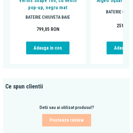
Vernis Shape 100, cu ventil
Algeo Square, cu
pop-up, negru mat
BATERIE CHIU
BATERIE CHIUVETA BAIE
251,99
799,05
RON
Adauga in cos
Adauga i
Ce spun clientii
Detii sau ai utilizat produsul?
Posteaza review