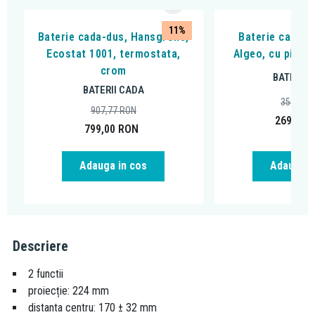
11%
Baterie cada-dus, Hansgrohe,
Baterie cada - 
Ecostat 1001, termostata,
Algeo, cu pipa 
crom
BATERII 
BATERII CADA
359,99
907,77
RON
269,00
799,00
RON
Adauga in cos
Adauga i
Descriere
2 functii
proiecție: 224 mm
distanta centru: 170 ± 32 mm