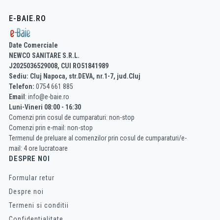
E-BAIE.RO
Date Comerciale
NEWCO SANITARE S.R.L.
J2025036529008, CUI RO51841989
Sediu: Cluj Napoca, str.DEVA, nr.1-7, jud.Cluj
Telefon:
0754 661 885
Email
: info@e-baie.ro
Luni-Vineri 08:00 - 16:30
Comenzi prin cosul de cumparaturi: non-stop
Comenzi prin e-mail: non-stop
Termenul de preluare al comenzilor prin cosul de cumparaturi/e-
mail: 4 ore lucratoare
DESPRE NOI
Formular retur
Despre noi
Termeni si conditii
Confidentialitate