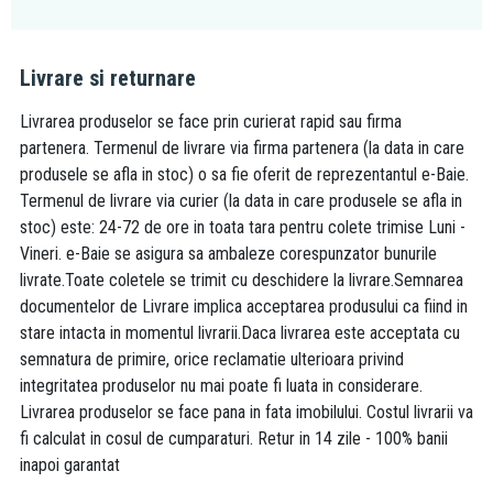
Livrare si returnare
Livrarea produselor se face prin curierat rapid sau firma
partenera. Termenul de livrare via firma partenera (la data in care
produsele se afla in stoc) o sa fie oferit de reprezentantul e-Baie.
Termenul de livrare via curier (la data in care produsele se afla in
stoc) este: 24-72 de ore in toata tara pentru colete trimise Luni -
Vineri. e-Baie se asigura sa ambaleze corespunzator bunurile
livrate.Toate coletele se trimit cu deschidere la livrare.Semnarea
documentelor de Livrare implica acceptarea produsului ca fiind in
stare intacta in momentul livrarii.Daca livrarea este acceptata cu
semnatura de primire, orice reclamatie ulterioara privind
integritatea produselor nu mai poate fi luata in considerare.
Livrarea produselor se face pana in fata imobilului. Costul livrarii va
fi calculat in cosul de cumparaturi. Retur in 14 zile - 100% banii
inapoi garantat