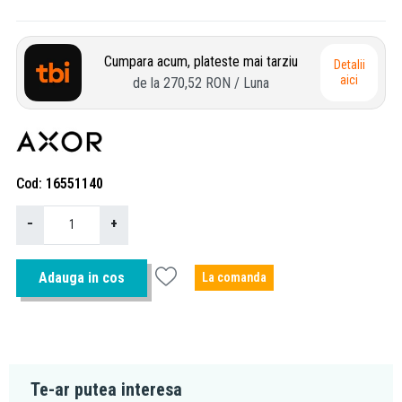
Cumpara acum, plateste mai tarziu
Detalii
aici
de la
270,52 RON
/ Luna
Cod
16551140
−
+
Adauga in cos
La comanda
Te-ar putea interesa