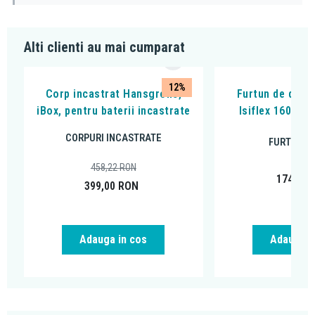
Alti clienti au mai cumparat
12%
Corp incastrat Hansgrohe,
Furtun de dus,
iBox, pentru baterii incastrate
Isiflex 160 cm
CORPURI INCASTRATE
FURTUNUR
458,22
RON
174,88
399,00
RON
Adauga in cos
Adauga i