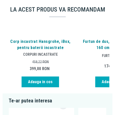
LA ACEST PRODUS VA RECOMANDAM
Corp incastrat Hansgrohe, iBox,
Furtun de dus, Ha
pentru baterii incastrate
160 cm, 
CORPURI INCASTRATE
FURTUNU
458,22
RON
174,8
399,00
RON
Adauga in cos
Adauga 
Te-ar putea interesa