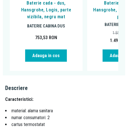
Baterie cada - dus,
Baterie cad
Hansgrohe, Logis, parte
Hansgrohe, DuoT
vizibila, negru mat
peria
BATERIE CAB
BATERIE CABINA DUS
1.556,14
753,53
RON
1.498,95
Adauga in cos
Adauga i
Descriere
Caracteristici:
material: alama sanitara
numar consumatori: 2
cartus termostatat