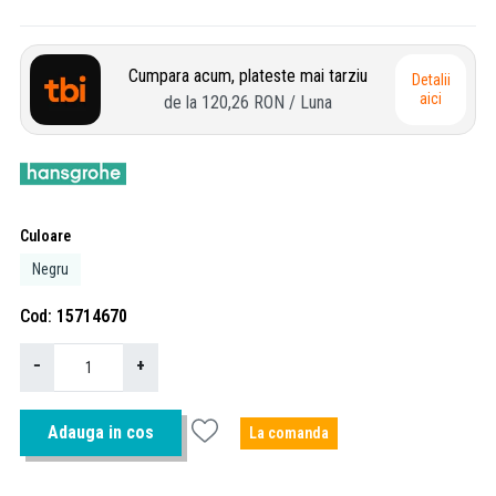
Cumpara acum, plateste mai tarziu
Detalii
aici
de la
120,26 RON
/ Luna
Culoare
Negru
Cod
15714670
−
+
Adauga in cos
La comanda