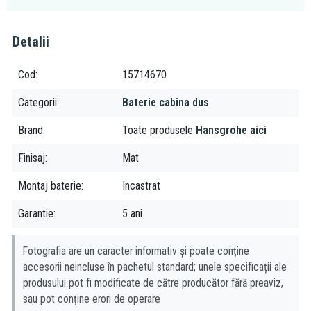
obiectelor sanitare. Tin pasul cu necesitatile clientului, dar si cu
trendurile.Timp de mai multe decenii, mestesugul si designul sau
Detalii
au stabilit tendintele.
Cod
15714670
Categorii
Baterie cabina dus
Brand
Toate produsele
Hansgrohe aici
Finisaj
Mat
Montaj baterie
Incastrat
Garantie
5 ani
Fotografia are un caracter informativ și poate conține
accesorii neincluse în pachetul standard; unele specificații ale
produsului pot fi modificate de către producător fără preaviz,
sau pot conține erori de operare