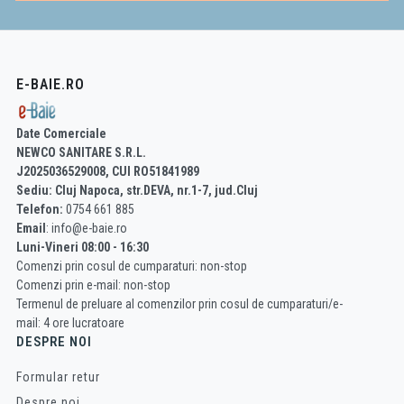
E-BAIE.RO
Date Comerciale
NEWCO SANITARE S.R.L.
J2025036529008, CUI RO51841989
Sediu: Cluj Napoca, str.DEVA, nr.1-7, jud.Cluj
Telefon:
0754 661 885
Email
: info@e-baie.ro
Luni-Vineri 08:00 - 16:30
Comenzi prin cosul de cumparaturi: non-stop
Comenzi prin e-mail: non-stop
Termenul de preluare al comenzilor prin cosul de cumparaturi/e-
mail: 4 ore lucratoare
DESPRE NOI
Formular retur
Despre noi