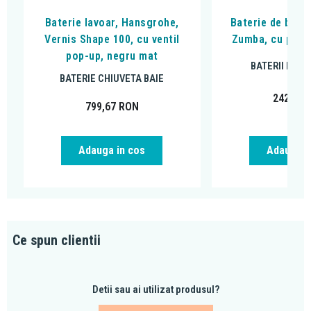
Baterie lavoar, Hansgrohe,
Baterie de bucat
Vernis Shape 100, cu ventil
Zumba, cu pipa f
pop-up, negru mat
BATERII DE B
BATERIE CHIUVETA BAIE
242,99
799,67
RON
Adauga in cos
Adauga i
Ce spun clientii
Detii sau ai utilizat produsul?