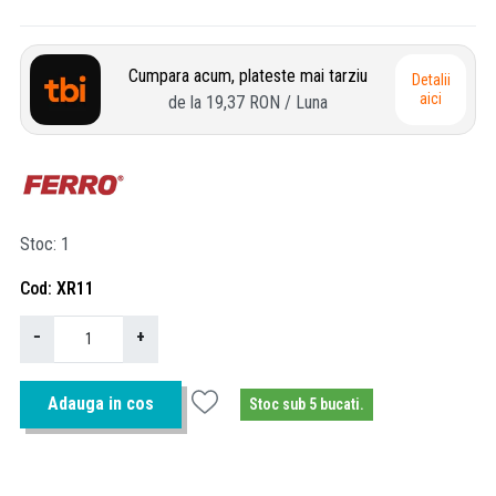
Cumpara acum, plateste mai tarziu
Detalii
aici
de la
19,37 RON
/ Luna
Stoc
1
Cod
XR11
−
+
Adauga in cos
Stoc sub 5 bucati.