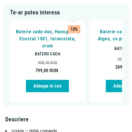
Te-ar putea interesa
12%
Baterie cada-dus, Hansgrohe,
Baterie cada - 
Ecostat 1001, termostata,
Algeo, cu pipa 
crom
BATERII 
BATERII CADA
359,99
908,48
RON
269,00
799,00
RON
Adauga in cos
Adauga i
Descriere
rozete – dubla comanda