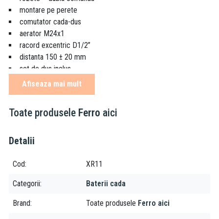
montare pe perete
comutator cada-dus
aerator M24x1
racord excentric D1/2”
distanta 150 ± 20 mm
set de dus inclus
para de dus cu 1 functie: ploaie
Afiseaza mai mult
culoare: crom
Toate produsele
Ferro
aici
Detalii
Cod
XR11
Categorii
Baterii cada
Brand
Toate produsele
Ferro aici