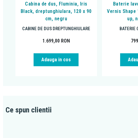
Cabina de dus, Fluminia, Iris
Baterie la
Black, dreptunghiulara, 120 x 90
Vernis Shape 
cm, negru
up, 
CABINE DE DUS DREPTUNGHIULARE
BATERIE 
1.699,00
RON
79
Adauga in cos
Adau
Ce spun clientii