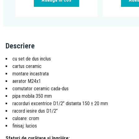
Descriere
cu set de dus inclus
cartus ceramic
montare incastrata
aerator M24x1
comutator ceramic cada-dus
pipa mobila 350 mm
racorduri excentrice D1/2” distanta 150 ± 20 mm
racord iesire dus D1/2”
culoare: crom
finisaj: lucios
Sfaturi de curățare și îngrijire: