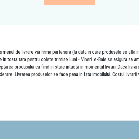
rmenul de livrare via firma partenera (la data in care produsele se afla i
re in toata tara pentru colete trimise Luni - Vineri. e-Baie se asigura sa
area produsului ca fiind in stare intacta in momentul livrarii.Daca livr
derare. Livrarea produselor se face pana in fata imobilului. Costul livrarii