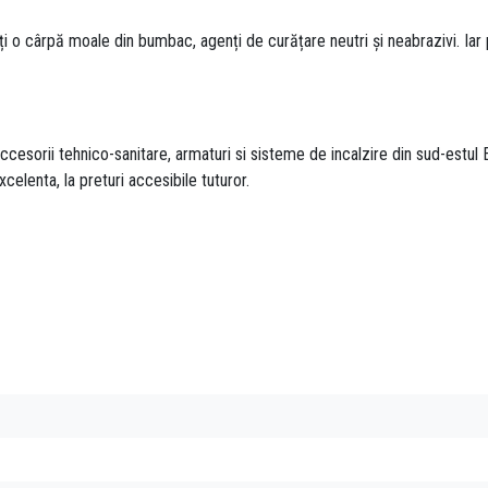
ți o cârpă moale din bumbac, agenți de curățare neutri și neabrazivi. I
esorii tehnico-sanitare, armaturi si sisteme de incalzire din sud-estul E
xcelenta, la preturi accesibile tuturor.