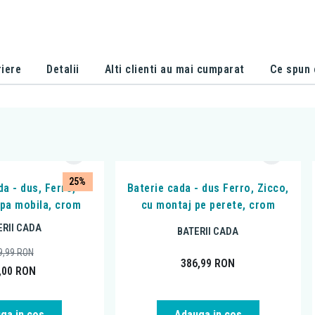
iere
Detalii
Alti clienti au mai cumparat
Ce spun c
25%
da - dus, Ferro,
Baterie cada - dus Ferro, Zicco,
ipa mobila, crom
cu montaj pe perete, crom
ERII CADA
BATERII CADA
9,99
RON
386,99
RON
,00
RON
ga in cos
Adauga in cos