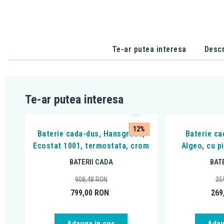
Te-ar putea interesa
Descr
Te-ar putea interesa
12%
Baterie cada-dus, Hansgrohe,
Baterie ca
Ecostat 1001, termostata, crom
Algeo, cu p
BATERII CADA
BAT
908,48
RON
35
799,00
RON
269
Adauga in cos
Adau