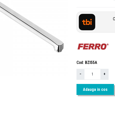
C
Cod
BZI55A
−
+
Adauga in cos