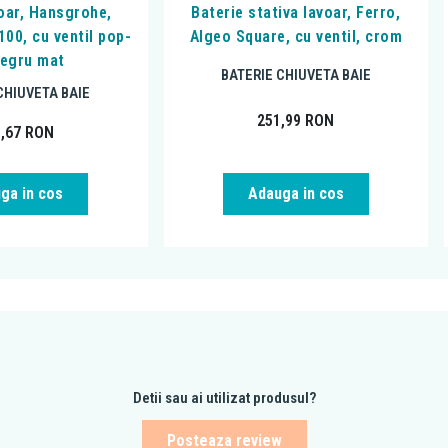
voar, Hansgrohe,
Baterie stativa lavoar, Ferro,
100, cu ventil pop-
Algeo Square, cu ventil, crom
negru mat
BATERIE CHIUVETA BAIE
CHIUVETA BAIE
251,99
RON
9,67
RON
ga in cos
Adauga in cos
Detii sau ai utilizat produsul?
Posteaza review