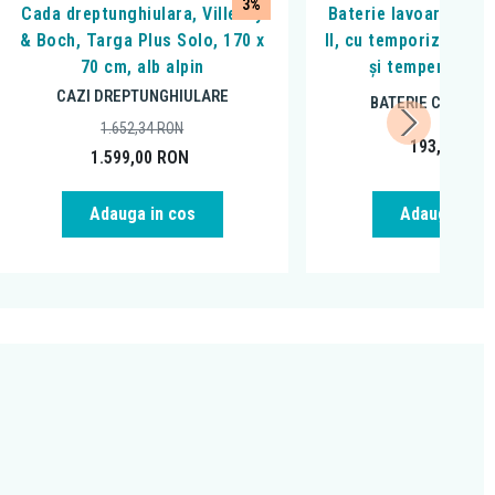
3%
Cada dreptunghiulara, Villeroy
Baterie lavoar Ferro
& Boch, Targa Plus Solo, 170 x
II, cu temporizare, c
70 cm, alb alpin
și temperatură,
CAZI DREPTUNGHIULARE
BATERIE CHIUVET
1.652,34
RON
193,49
RO
1.599,00
RON
Adauga in cos
Adauga in c