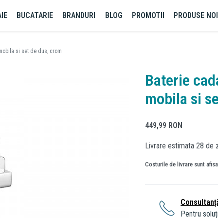
IE
BUCATARIE
BRANDURI
BLOG
PROMOTII
PRODUSE NO
 mobila si set de dus, crom
Baterie cada
mobila si s
449,99
RON
Livrare estimata 28 de z
Costurile de livrare sunt afis
Consultanț
Pentru soluți