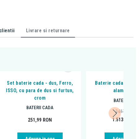
lientii
Livrare si returnare
Set baterie cada - dus, Ferro,
Baterie cada-dus, O
ISSO, cu para de dus si furtun,
alamă peria
crom
BATERII CAD
BATERII CADA
2.017,75
RON
1.513,00
RO
251,99
RON
Adauga in cos
Adauga in c