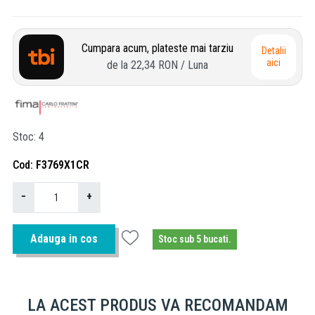
Cumpara acum, plateste mai tarziu
Detalii
aici
de la
22,34 RON
/ Luna
Stoc
4
Cod
F3769X1CR
−
+
Adauga in cos
Stoc sub 5 bucati.
LA ACEST PRODUS VA RECOMANDAM