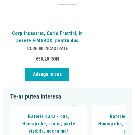
Corp incastrat, Carlo Frattini, in
perete FIMABOX, pentru dus
CORPURI INCASTRATE
650,20
RON
Adauga in cos
Te-ar putea interesa
Baterie cada - dus,
Baterie cad
Hansgrohe, Logis, parte
Hansgrohe, DuoT
vizibila, negru mat
peria