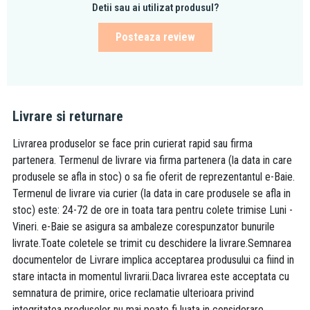
Detii sau ai utilizat produsul?
Posteaza review
Livrare si returnare
Livrarea produselor se face prin curierat rapid sau firma
partenera. Termenul de livrare via firma partenera (la data in care
produsele se afla in stoc) o sa fie oferit de reprezentantul e-Baie.
Termenul de livrare via curier (la data in care produsele se afla in
stoc) este: 24-72 de ore in toata tara pentru colete trimise Luni -
Vineri. e-Baie se asigura sa ambaleze corespunzator bunurile
livrate.Toate coletele se trimit cu deschidere la livrare.Semnarea
documentelor de Livrare implica acceptarea produsului ca fiind in
stare intacta in momentul livrarii.Daca livrarea este acceptata cu
semnatura de primire, orice reclamatie ulterioara privind
integritatea produselor nu mai poate fi luata in considerare.