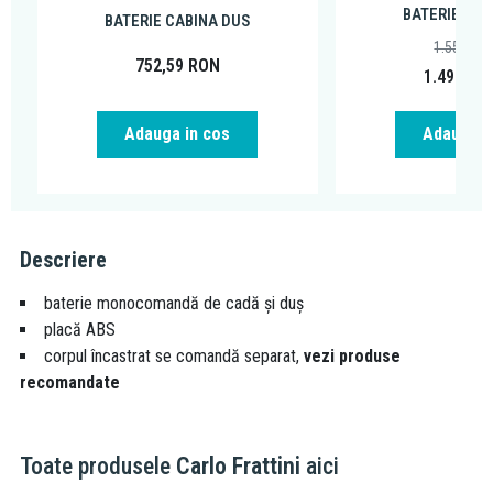
BATERIE CAB
BATERIE CABINA DUS
1.554,22
752,59
RON
1.498,95
Adauga in cos
Adauga i
Descriere
baterie monocomandă de cadă și duș
placă ABS
corpul încastrat se comandă separat,
vezi produse
recomandate
Toate produsele
Carlo Frattini
aici