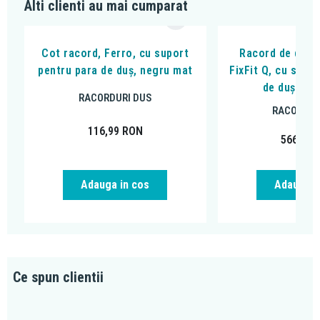
Alti clienti au mai cumparat
Cot racord, Ferro, cu suport
Racord de duș,
pentru para de duș, negru mat
FixFit Q, cu supo
de duș, ne
RACORDURI DUS
RACORDUR
116,99
RON
566,26
Adauga in cos
Adauga i
Ce spun clientii