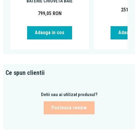
BATERIE CHIUVETA BAIE
251,99
799,05
RON
Adauga in cos
Adauga i
Ce spun clientii
Detii sau ai utilizat produsul?
Posteaza review