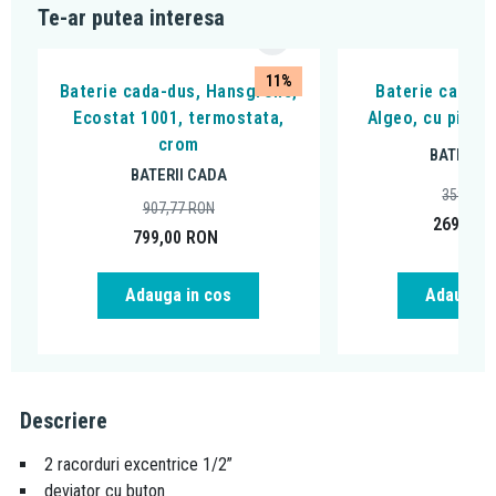
Te-ar putea interesa
11%
Baterie cada-dus, Hansgrohe,
Baterie cada - 
Ecostat 1001, termostata,
Algeo, cu pipa 
crom
BATERII 
BATERII CADA
359,99
907,77
RON
269,00
799,00
RON
Adauga in cos
Adauga i
Descriere
2 racorduri excentrice 1/2”
deviator cu buton