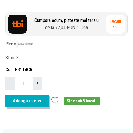
Cumpara acum, plateste mai tarziu
Detalii
aici
de la
72,04 RON
/ Luna
Stoc
3
Cod
F3114CR
−
+
Adauga in cos
Stoc sub 5 bucati.