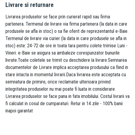
Livrare si returnare
Livrarea produselor se face prin curierat rapid sau firma
partenera. Termenul de livrare via firma partenera (la data in care
produsele se afla in stoc) o sa fie oferit de reprezentantul e-Baie.
Termenul de livrare via curier (la data in care produsele se afla in
stoc) este: 24-72 de ore in toata tara pentru colete trimise Luni -
Vineri. e-Baie se asigura sa ambaleze corespunzator bunurile
livrate.Toate coletele se trimit cu deschidere la livrare.Semnarea
documentelor de Livrare implica acceptarea produsului ca fiind in
stare intacta in momentul livrarii.Daca livrarea este acceptata cu
semnatura de primire, orice reclamatie ulterioara privind
integritatea produselor nu mai poate fi luata in considerare.
Livrarea produselor se face pana in fata imobilului. Costul livrarii va
fi calculat in cosul de cumparaturi. Retur in 14 zile - 100% banii
inapoi garantat