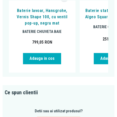
Baterie lavoar, Hansgrohe,
Baterie stativa l
Vernis Shape 100, cu ventil
Algeo Square, cu
pop-up, negru mat
BATERIE CHIU
BATERIE CHIUVETA BAIE
251,99
799,05
RON
Adauga in cos
Adauga i
Ce spun clientii
Detii sau ai utilizat produsul?