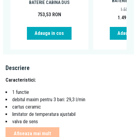
BATERIE CAB
BATERIE CABINA DUS
1.556,14
753,53
RON
1.498,95
Adauga in cos
Adauga i
Descriere
Caracteristici:
1 functie
debitul maxim pentru 3 bari: 29,3 l/min
cartus ceramic
limitator de temperatura ajustabil
valva de sens
tip conexiune: set de baza
Afiseaza mai mult
necesita corp incastrat iBox
01800180
(vezi produse