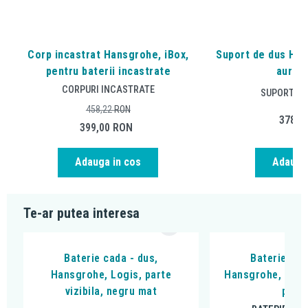
Corp incastrat Hansgrohe, iBox,
Suport de dus Han
pentru baterii incastrate
auriu 
CORPURI INCASTRATE
SUPORT PA
458,22
RON
378,0
399,00
RON
Adauga in cos
Adauga 
Te-ar putea interesa
Baterie cada - dus,
Baterie cad
Hansgrohe, Logis, parte
Hansgrohe, DuoT
vizibila, negru mat
peria