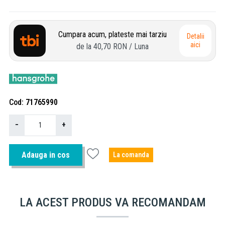
Cumpara acum, plateste mai tarziu
Detalii
aici
de la
40,70 RON
/ Luna
Cod
71765990
−
+
Adauga in cos
La comanda
LA ACEST PRODUS VA RECOMANDAM