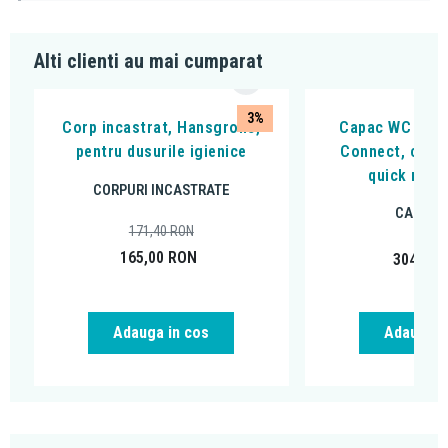
Alti clienti au mai cumparat
3%
Corp incastrat, Hansgrohe,
Capac WC Ideal
pentru dusurile igienice
Connect, cu so
quick relea
CORPURI INCASTRATE
CAPACE
171,40
RON
165,00
RON
304,71
Adauga in cos
Adauga i