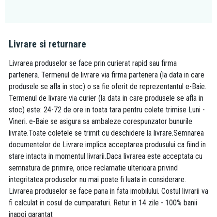
Livrare si returnare
Livrarea produselor se face prin curierat rapid sau firma
partenera. Termenul de livrare via firma partenera (la data in care
produsele se afla in stoc) o sa fie oferit de reprezentantul e-Baie.
Termenul de livrare via curier (la data in care produsele se afla in
stoc) este: 24-72 de ore in toata tara pentru colete trimise Luni -
Vineri. e-Baie se asigura sa ambaleze corespunzator bunurile
livrate.Toate coletele se trimit cu deschidere la livrare.Semnarea
documentelor de Livrare implica acceptarea produsului ca fiind in
stare intacta in momentul livrarii.Daca livrarea este acceptata cu
semnatura de primire, orice reclamatie ulterioara privind
integritatea produselor nu mai poate fi luata in considerare.
Livrarea produselor se face pana in fata imobilului. Costul livrarii va
fi calculat in cosul de cumparaturi. Retur in 14 zile - 100% banii
inapoi garantat