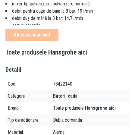
mixer tip pulverizare: pulverizare normală
debit pentru duza de baie la 3 bar: 19 l/min
debit duș de mână la 3 bar: 14,7 l/min
cartus ceramic
limitare de temperatură reglabilă
Afiseaza mai mult
deviator de presiune Selectare cu resetare automată
protejat împotriva refluxului, conform DIN EN 1717
Toate produsele
Hansgrohe
aici
cu amortizor
potrivit pentru încălzitoare de apă cu flux continuu
dimensiune racordare: DN15
Detalii
tip de conexiune: conexiuni în formă de S
montate pe perete
Cod
73422140
min. presiune de lucru: 1 bar
Categorii
Baterii cada
max. presiune de lucru: 10 bar
Brand
Toate produsele
Hansgrohe aici
Tip de actionare
Dubla comanda
Material
Alama