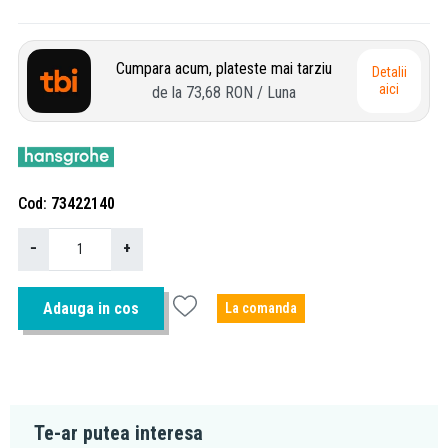
Cumpara acum, plateste mai tarziu
Detalii
aici
de la
73,68 RON
/ Luna
Cod
73422140
−
+
Adauga in cos
La comanda
Te-ar putea interesa