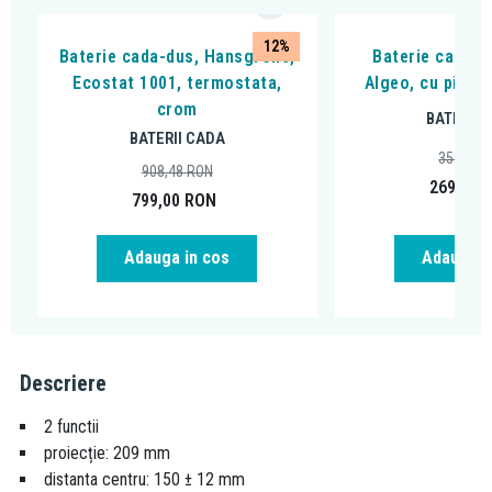
12%
Baterie cada-dus, Hansgrohe,
Baterie cada - 
Ecostat 1001, termostata,
Algeo, cu pipa 
crom
BATERII 
BATERII CADA
359,99
908,48
RON
269,00
799,00
RON
Adauga in cos
Adauga i
Descriere
2 functii
proiecție: 209 mm
distanta centru: 150 ± 12 mm