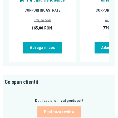
pentru dusurile igienice
montaj pe 
CORPURI INCASTRATE
CORPURI INC
171,40
RON
863,87
165,00
RON
779,00
Adauga in cos
Adauga i
Ce spun clientii
Detii sau ai utilizat produsul?
Posteaza review