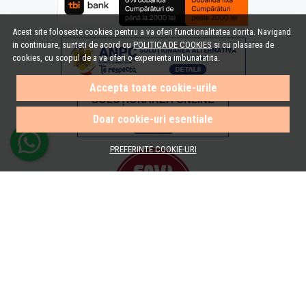
Acest site foloseste cookies pentru a va oferi functionalitatea dorita. Navigand
in continuare, sunteti de acord cu
POLITICA DE COOKIES
si cu plasarea de
cookies, cu scopul de a va oferi o experienta imbunatatita.
Accepta toate cookie-urile
Doar cookie-uri esentiale
PREFERINTE COOKIE-URI
© e-Baie.ro 2026
Magazin online creat cu MerchantPro