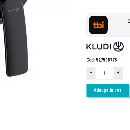
C
Cod
527598775
−
+
Adauga in cos