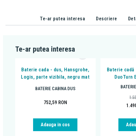
Te-ar putea interesa
Descriere
Det
Te-ar putea interesa
Baterie cada - dus, Hansgrohe,
Baterie cadă
Logis, parte vizibila, negru mat
DuoTurn E
BATERI
BATERIE CABINA DUS
1.5
752,59
RON
1.49
Adauga in cos
Adau