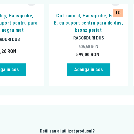
1%
duș, Hansgrohe,
Cot racord, Hansgrohe, FixFit
suport pentru para
E, cu suport pentru para de dus,
, negru mat
bronz periat
RACORDURI DUS
RDURI DUS
606,60
RON
6,26
RON
599,00
RON
ga in cos
Adauga in cos
Detii sau ai utilizat produsul?