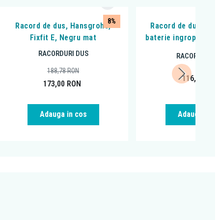
8%
Racord de dus, Hansgrohe,
Racord de dus, Ferr
Fixfit E, Negru mat
baterie ingropata, p
RACORDURI DUS
RACORDURI D
188,78
RON
116,99
RO
173,00
RON
Adauga in cos
Adauga in c