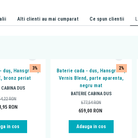
alii
Alti clienti au mai cumparat
Ce spun clientii
L
3%
2%
 - duș, Hansgrohe,
Baterie cada - dus, Hansgrohe,
, bronz periat
Vernis Blend, parte aparenta,
negru mat
E CABINA DUS
BATERIE CABINA DUS
54,22
RON
677,54
RON
8,95
RON
659,00
RON
ga in cos
Adauga in cos