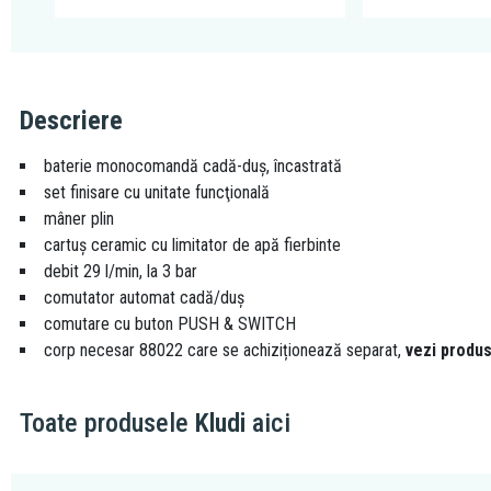
Descriere
baterie monocomandă cadă-duş, încastrată
set finisare cu unitate funcţională
mâner plin
cartuş ceramic cu limitator de apă fierbinte
debit 29 l/min, la 3 bar
comutator automat cadă/duş
comutare cu buton PUSH & SWITCH
corp necesar 88022 care se achiziționează separat,
vezi produ
Toate produsele
Kludi
aici