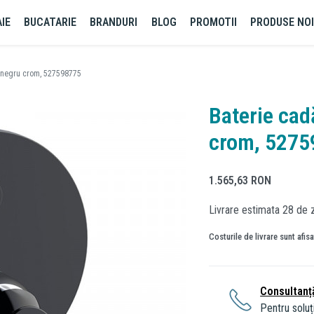
IE
BUCATARIE
BRANDURI
BLOG
PROMOTII
PRODUSE NO
e, negru crom, 527598775
Baterie cad
crom, 5275
1.565,63
RON
Livrare estimata 28 de z
Costurile de livrare sunt afis
Consultanț
Pentru soluți