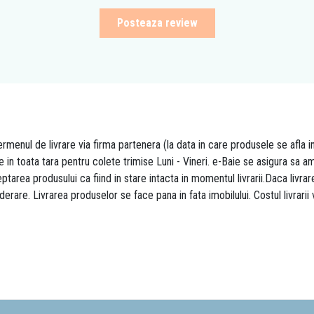
Posteaza review
rmenul de livrare via firma partenera (la data in care produsele se afla i
re in toata tara pentru colete trimise Luni - Vineri. e-Baie se asigura sa
area produsului ca fiind in stare intacta in momentul livrarii.Daca livr
derare. Livrarea produselor se face pana in fata imobilului. Costul livrarii