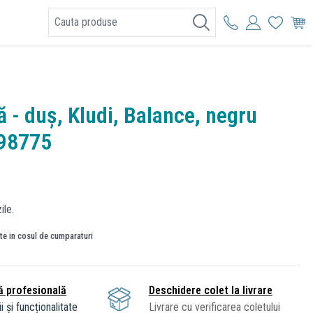
I
ă - duș, Kludi, Balance, negru
98775
ile.
ate in cosul de cumparaturi
ă profesională
Deschidere colet la livrare
i și funcționalitate
Livrare cu verificarea coletului