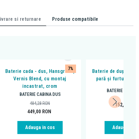
ivrare si returnare
Produse compatibile
7%
Baterie cada - dus, Hansgrohe,
Baterie de duș, Ferro
Vernis Blend, cu montaj
pară și furtun, cr
incastrat, crom
BATERIE CABINA
BATERIE CABINA DUS
484,28
RON
152,99
RO
449,00
RON
Adauga in cos
Adauga in c