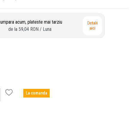
umpara acum, plateste mai tarziu
Detalii
aici
de la
59,04 RON
/ Luna
La comanda