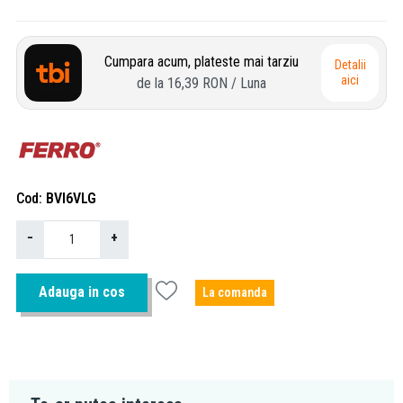
Cumpara acum, plateste mai tarziu
Detalii
aici
de la
16,39 RON
/ Luna
Cod
BVI6VLG
−
+
Adauga in cos
La comanda