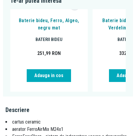
Te-ar putea interesa
Baterie bideu, Ferro, Algeo,
Baterie bideu, 
negru mat
Verdeline, n
BATERII BIDEU
BATERII 
251,99
RON
332,99
Adauga in cos
Adauga i
Descriere
cartus ceramic
aerator FerroAirMix M24x1