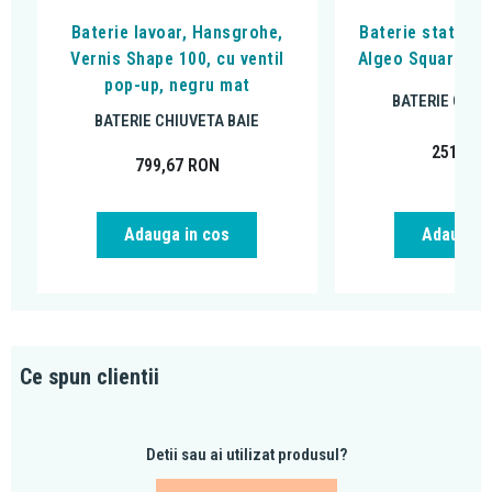
Baterie lavoar, Hansgrohe,
Baterie stativa l
Vernis Shape 100, cu ventil
Algeo Square, cu
pop-up, negru mat
BATERIE CHIU
BATERIE CHIUVETA BAIE
251,99
799,67
RON
Adauga in cos
Adauga i
Ce spun clientii
Detii sau ai utilizat produsul?