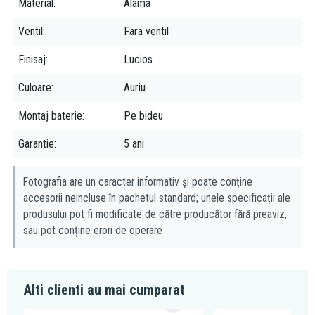
vizeaza o calitate excelenta, la preturi accesibile tuturor.
Material
Alama
Ventil
Fara ventil
Finisaj
Lucios
Culoare
Auriu
Montaj baterie
Pe bideu
Garantie
5 ani
Fotografia are un caracter informativ și poate conține
accesorii neincluse în pachetul standard; unele specificații ale
produsului pot fi modificate de către producător fără preaviz,
sau pot conține erori de operare
Alti clienti au mai cumparat